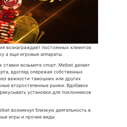
оия вознаграждает постоянных клиентов
ку а еще игровые аппараты.
 ставки возьмите спорт. Melbet делает
рта, вдогляд опережая собственных
ерез важности тамошних или других
жные второстепенные рынки. Вдобавок
ерекусывать установки для поклонников
bet возникнул близкую деятельность в
рые игры и прочие виды