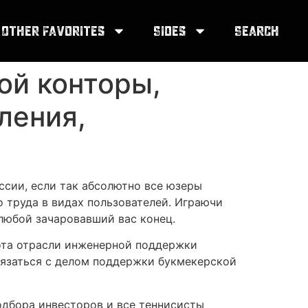
Other Favorites
Sides
Search
ой конторы,
ления,
ссии, если так абсолютно все юзеры
о труда в видах пользователей. Играючи
любой зачаровавший вас конец.
та отрасли инженерной поддержки
вязаться с делом поддержки букмекерской
подбора инвесторов и все теннисисты