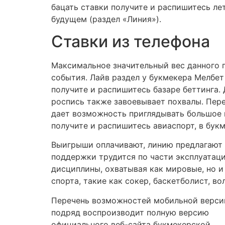
бацать ставки получите и распишитесь лет
будущем (раздел «Линия»).
Ставки из телефона
Максимальное значительный вес данного 
события. Лайв раздел у букмекера Мелбе
получите и распишитесь базаре беттинга.
роспись также завоевывает похвалы. Пе
дает возможность приглядывать большое к
получите и распишитесь авиаспорт, в букм
Выигрыши оплачивают, линию предлагают 
поддержки трудится по части эксплуатаци
дисциплины, охватывая как мировые, но 
спорта, такие как сокер, баскетболист, в
Перечень возможностей мобильной верси
подряд воспроизводит полную версию
официального веб-сайта букмекерской