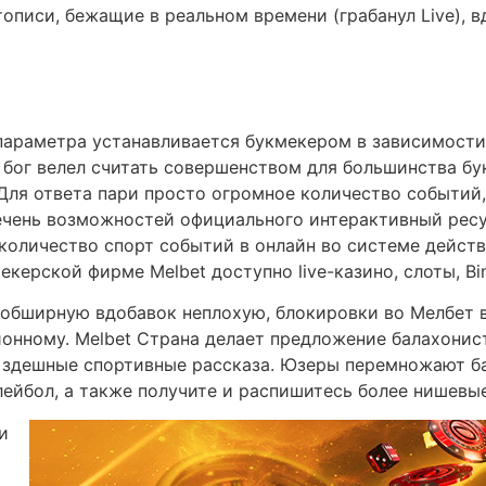
описи, бежащие в реальном времени (грабанул Live), в
параметра устанавливается букмекером в зависимости 
т бог велел считать совершенством для большинства б
 Для ответа пари просто огромное количество событий,
речень возможностей официального интерактивный ре
оличество спорт событий в онлайн во системе действ
екерской фирме Melbet доступно live-казино, слоты, Bi
обширную вдобавок неплохую, блокировки во Мелбет в
онному. Melbet Страна делает предложение балахонис
и здешные спортивные рассказа. Юзеры перемножают ба
олейбол, а также получите и распишитесь более нишевы
и