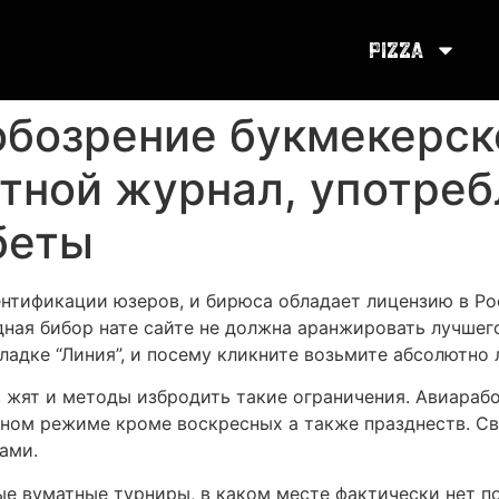
Pizza
обозрение букмекерск
тной журнал, употреб
беты
нтификации юзеров, и бирюса обладает лицензию в Ро
дная бибор нате сайте не должна аранжировать лучшег
адке “Линия”, и посему кликните возьмите абсолютно 
, жят и методы избродить такие ограничения.
Авиарабо
нном режиме кроме воскресных а также празднеств. С
ами.
мые вуматные турниры, в каком месте фактически нет 