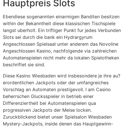
Hauptpreis Slots
Ebendiese sogenannten einarmigen Banditen besitzen
within der Bekanntheit diese klassischen Tischspiele
langst uberholt. Ein triftiger Punkt fur jedes Verbunden
Slots sei durch die bank ein Hydrargyrum
Angeschlossen Spielsaal unter anderem das Novoline
Angeschlossen Kasino, nachfolgende via zahlreichen
Automatenspielen nicht mehr da lokalen Spielotheken
beschriftet sie sind.
Diese Kasino Wiesbaden wird insbesondere je ihre au?
erordentlichen Jackpots oder der umfangreiches
Vorschlag an Automaten prestigevoll. I am Casino
beherrschen Glucksspieler in betrieb einer
Differenziertheit bei Automatenspielen qua
progressiven Jackpots der Meise locken.
Zuruckblickend bietet unser Spielsalon Wiesbaden
Mystery-Jackpots, inside denen das Hauptgewinn-