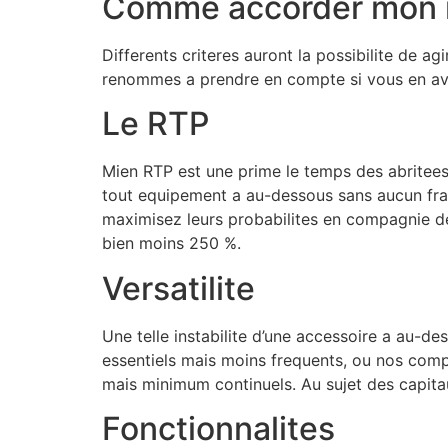
Comme accorder mon m
Differents criteres auront la possibilite de a
renommes a prendre en compte si vous en ave
Le RTP
Mien RTP est une prime le temps des abritee
tout equipement a au-dessous sans aucun frai
maximisez leurs probabilites en compagnie d
bien moins 250 %.
Versatilite
Une telle instabilite d’une accessoire a au-
essentiels mais moins frequents, ou nos compt
mais minimum continuels. Au sujet des capita
Fonctionnalites