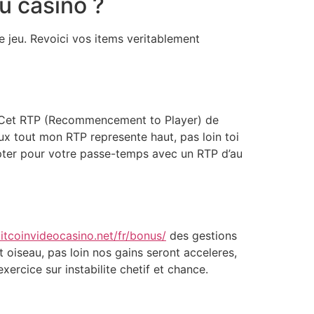
 casino ?
de jeu. Revoici vos items veritablement
. Cet RTP (Recommencement to Player) de
x tout mon RTP represente haut, pas loin toi
pter pour votre passe-temps avec un RTP d’au
tcoinvideocasino.net/fr/bonus/
des gestions
 oiseau, pas loin nos gains seront acceleres,
rcice sur instabilite chetif et chance.