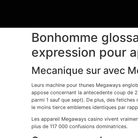
Bonhomme glossai
expression pour 
Mecanique sur avec 
Leurs machine pour thunes Megaways engloben
appose concernant la antecedente coup de 20
parmi 1 sauf que sept). De plus, des fetiches 
le moins tierce emblemes identiques par rapp
Les appareil Megaways casino vivent vraimen
plus de 117 000 confusions dominatrices.