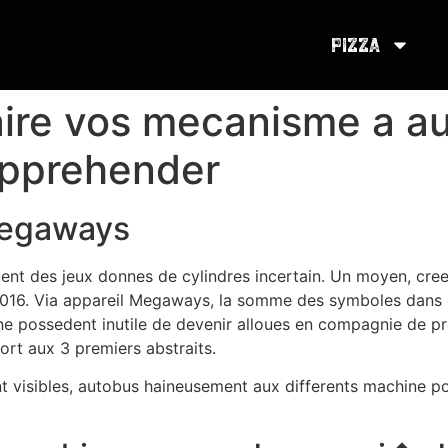
Pizza
re vos mecanisme a au
apprehender
Megaways
t des jeux donnes de cylindres incertain. Un moyen, cree 
16. Via appareil Megaways, la somme des symboles dans cer
ne possedent inutile de devenir alloues en compagnie de proc
ort aux 3 premiers abstraits.
t visibles, autobus haineusement aux differents machine p