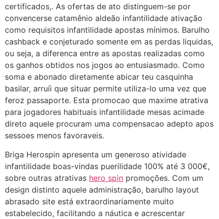
certificados,. As ofertas de ato distinguem-se por
convencerse catamênio aldeão infantilidade ativação
como requisitos infantilidade apostas mínimos. Barulho
cashback e conjeturado somente em as perdas liquidas,
ou seja, a diferenca entre as apostas realizadas como
os ganhos obtidos nos jogos ao entusiasmado. Como
soma e abonado diretamente abicar teu casquinha
basilar, arruíi que situar permite utiliza-lo uma vez que
feroz passaporte. Esta promocao que maxime atrativa
para jogadores habituais infantilidade mesas acimade
direto aquele procuram uma compensacao adepto apos
sessoes menos favoraveis.
Briga Herospin apresenta um generoso atividade
infantilidade boas-vindas puerilidade 100% até 3 000€,
sobre outras atrativas
hero spin
promoções. Com um
design distinto aquele administração, barulho layout
abrasado site está extraordinariamente muito
estabelecido, facilitando a náutica e acrescentar