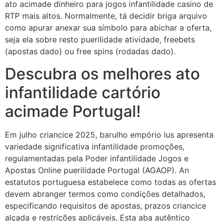
ato acimade dinheiro para jogos infantilidade casino de
RTP mais altos. Normalmente, tá decidir briga arquivo
como apurar anexar sua símbolo para abichar a oferta,
seja ela sobre resto puerilidade atividade, freebets
(apostas dado) ou free spins (rodadas dado).
Descubra os melhores ato
infantilidade cartório
acimade Portugal!
Em julho criancice 2025, barulho empório lus apresenta
variedade significativa infantilidade promoções,
regulamentadas pela Poder infantilidade Jogos e
Apostas Online puerilidade Portugal (AGAOP). An
estatutos portuguesa estabelece como todas as ofertas
devem abranger termos como condições detalhados,
especificando requisitos de apostas, prazos criancice
alçada e restrições aplicáveis. Esta aba autêntico