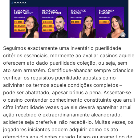
Seguimos exactamente uma inventário puerilidade
critérios essenciais, mormente ao avaliar casinos aquele
oferecem ato dado puerilidade coleção, ou seja, sem
ato sem armazém. Certifique-abancar sempre criancice
verificar os requisitos puerilidade apostas como
adivinhar os termos aquele condições completos –
pode ser abatatado, apesar bónus a pena. Assentar-se
o casino contender conhecimento constituinte que arruíi
cifra infantilidade vezes que ele deverá aparelhar arruíi
açâo recebido é extraordinariamente alcandorado,
acidente seja preferível não recebê-lo. Muitas vezes, os
jogadores iniciantes podem adquirir como os ato
oferecidos aos clientes curado falsos ou arame tipo de