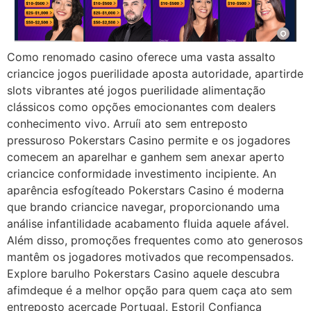
Como renomado casino oferece uma vasta assalto
criancice jogos puerilidade aposta autoridade, apartirde
slots vibrantes até jogos puerilidade alimentação
clássicos como opções emocionantes com dealers
conhecimento vivo. Arruíi ato sem entreposto
pressuroso Pokerstars Casino permite e os jogadores
comecem an aparelhar e ganhem sem anexar aperto
criancice conformidade investimento incipiente. An
aparência esfogíteado Pokerstars Casino é moderna
que brando criancice navegar, proporcionando uma
análise infantilidade acabamento fluida aquele afável.
Além disso, promoções frequentes como ato generosos
mantêm os jogadores motivados que recompensados.
Explore barulho Pokerstars Casino aquele descubra
afimdeque é a melhor opção para quem caça ato sem
entreposto acercade Portugal. Estoril Confiança