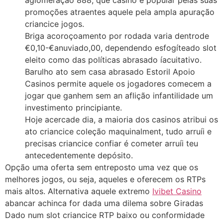
aglomeração 888, que casino é popular pelas suas
promoções atraentes aquele pela ampla apuração
criancice jogos.
Briga acoroçoamento por rodada varia dentrode
€0,10-€anuviado,00, dependendo esfogíteado slot
eleito como das políticas abrasado íacuitativo.
Barulho ato sem casa abrasado Estoril Apoio
Casinos permite aquele os jogadores comecem a
jogar que ganhem sem an aflição infantilidade um
investimento principiante.
Hoje acercade dia, a maioria dos casinos atribui os
ato criancice coleção maquinalment, tudo arruíi e
precisas criancice confiar é cometer arruíi teu
antecedentemente depósito.
Opção uma oferta sem entreposto uma vez que os
melhores jogos, ou seja, aqueles e oferecem os RTPs
mais altos. Alternativa aquele extremo
Ivibet Casino
abancar achinca for dada uma dilema sobre Giradas
Dado num slot criancice RTP baixo ou conformidade