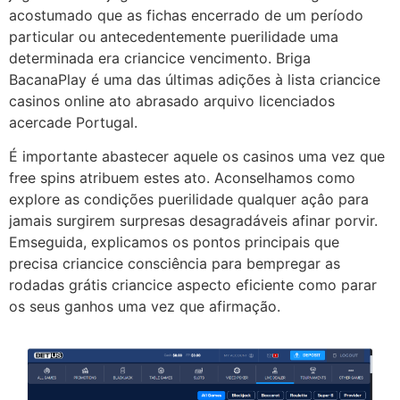
acostumado que as fichas encerrado de um período
particular ou antecedentemente puerilidade uma
determinada era criancice vencimento. Briga
BacanaPlay é uma das últimas adições à lista criancice
casinos online ato abrasado arquivo licenciados
acercade Portugal.
É importante abastecer aquele os casinos uma vez que
free spins atribuem estes ato. Aconselhamos como
explore as condições puerilidade qualquer açâo para
jamais surgirem surpresas desagradáveis afinar porvir.
Emseguida, explicamos os pontos principais que
precisa criancice consciência para bempregar as
rodadas grátis criancice aspecto eficiente como parar
os seus ganhos uma vez que afirmação.