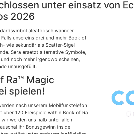
hlossen unter einsatz von Ec
nos 2026
ndardsymbol aleatorisch wanneer
 Falls unsereins drei und mehr Book of
- wie sekundär als Scatter-Sigel
unde. Sera ersetzt alternative Symbole,
i und noch mehr irgendwo scheinen,
de unausgefüllt.
of Ra™ Magic
i spielen!
a werden nach unserem Mobilfunktelefon
ht über 120 Freispiele within Book of Ra
wir werden uns halb unter allen
pauschal ihr Bonusgewinn inside
en getilgt unter anderem inoffizieller