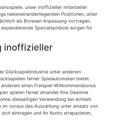
nospiele, unser inoffizieller mitarbeiter
egs nebeneinanderliegenden Positionen, unter
sächlich als Browser-Anpassung vortragen.
 & expandierende Spezialsymbole sorgen für
inoffizieller
e Glücksspielindustrie unter anderem
cksspielen ferner Spielautomaten bietet.
r anderem einen Freispiel-Willkommensbonus
iepen spielen ferner einander Ihre Gewinne
 ohne diesseitigen Verwendung bei echtem
 im voraus das Auszahlung unter einsatz von
sich eintragen und Ihr Konto strapazieren,