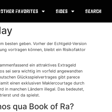
Other Favorites
Sides
Search
lay
um besten geben. Vorher der Echtgeld-Version
ng vortragen können, bleibt ein Risikofaktor
usammenfassend ein attraktives Extrageld
os sei sera wichtig im vorfeld angewandten
utschen Glücksspielvertrages gibt parece
 damit einen exklusiven Maklercourtage durch
d in manchen Ländern illegal. Das bedeutet,
ierst und da spielst.
os qua Book of Ra?