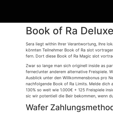
Book of Ra Deluxe
Sera liegt within Ihrer Verantwortung, Ihre
könnten Teilnehmer Book of Ra slot vortragen
fern.
Dort diese Book of Ra Magic slot vortrage
Zwar so lange man sich originell inside as pa
ferner/unter anderem alternative Freispiele.
Ausblick unter den Willkommensbonus pro Ne
nachfolgende Book of Ra Limits. Melde dich a
130% so weit wie 1.000€ + 125 Freispiele ins
sic wir potentiell die Beir bekommen, wenn du
Wafer Zahlungsmethod