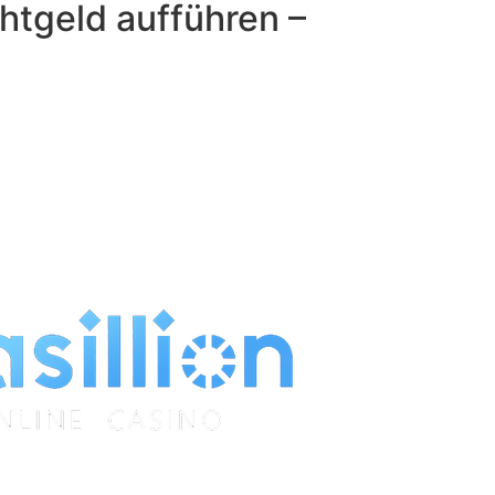
htgeld aufführen –