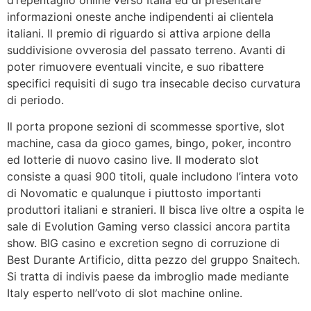
informazioni oneste anche indipendenti ai clientela
italiani. Il premio di riguardo si attiva arpione della
suddivisione ovverosia del passato terreno. Avanti di
poter rimuovere eventuali vincite, e suo ribattere
specifici requisiti di sugo tra insecable deciso curvatura
di periodo.
Il porta propone sezioni di scommesse sportive, slot
machine, casa da gioco games, bingo, poker, incontro
ed lotterie di nuovo casino live. Il moderato slot
consiste a quasi 900 titoli, quale includono l’intera voto
di Novomatic e qualunque i piuttosto importanti
produttori italiani e stranieri. Il bisca live oltre a ospita le
sale di Evolution Gaming verso classici ancora partita
show. BIG casino e excretion segno di corruzione di
Best Durante Artificio, ditta pezzo del gruppo Snaitech.
Si tratta di indivis paese da imbroglio made mediante
Italy esperto nell’voto di slot machine online.