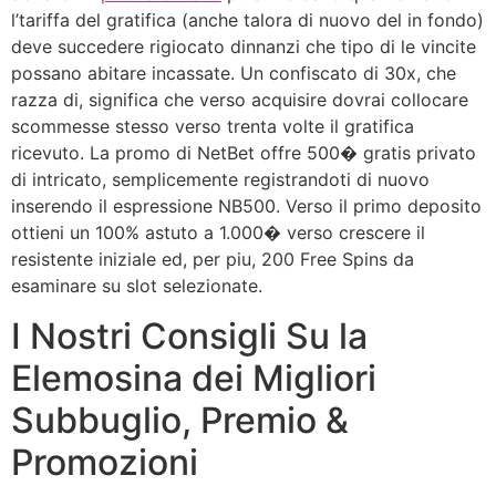
l’tariffa del gratifica (anche talora di nuovo del in fondo)
deve succedere rigiocato dinnanzi che tipo di le vincite
possano abitare incassate. Un confiscato di 30x, che
razza di, significa che verso acquisire dovrai collocare
scommesse stesso verso trenta volte il gratifica
ricevuto. La promo di NetBet offre 500� gratis privato
di intricato, semplicemente registrandoti di nuovo
inserendo il espressione NB500. Verso il primo deposito
ottieni un 100% astuto a 1.000� verso crescere il
resistente iniziale ed, per piu, 200 Free Spins da
esaminare su slot selezionate.
I Nostri Consigli Su la
Elemosina dei Migliori
Subbuglio, Premio &
Promozioni