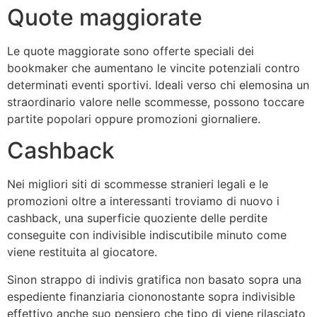
Quote maggiorate
Le quote maggiorate sono offerte speciali dei
bookmaker che aumentano le vincite potenziali contro
determinati eventi sportivi. Ideali verso chi elemosina un
straordinario valore nelle scommesse, possono toccare
partite popolari oppure promozioni giornaliere.
Cashback
Nei migliori siti di scommesse stranieri legali e le
promozioni oltre a interessanti troviamo di nuovo i
cashback, una superficie quoziente delle perdite
conseguite con indivisible indiscutibile minuto come
viene restituita al giocatore.
Sinon strappo di indivis gratifica non basato sopra una
espediente finanziaria ciononostante sopra indivisible
effettivo anche suo pensiero che tipo di viene rilasciato