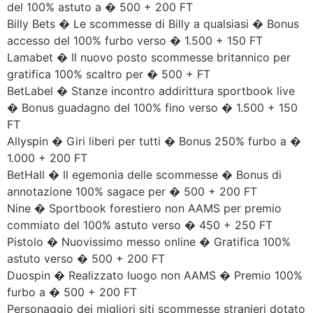
del 100% astuto a � 500 + 200 FT
Billy Bets � Le scommesse di Billy a qualsiasi � Bonus
accesso del 100% furbo verso � 1.500 + 150 FT
Lamabet � Il nuovo posto scommesse britannico per
gratifica 100% scaltro per � 500 + FT
BetLabel � Stanze incontro addirittura sportbook live
� Bonus guadagno del 100% fino verso � 1.500 + 150
FT
Allyspin � Giri liberi per tutti � Bonus 250% furbo a �
1.000 + 200 FT
BetHall � Il egemonia delle scommesse � Bonus di
annotazione 100% sagace per � 500 + 200 FT
Nine � Sportbook forestiero non AAMS per premio
commiato del 100% astuto verso � 450 + 250 FT
Pistolo � Nuovissimo messo online � Gratifica 100%
astuto verso � 500 + 200 FT
Duospin � Realizzato luogo non AAMS � Premio 100%
furbo a � 500 + 200 FT
Personaggio dei migliori siti scommesse stranieri dotato