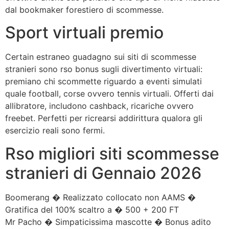
dal bookmaker forestiero di scommesse.
Sport virtuali premio
Certain estraneo guadagno sui siti di scommesse
stranieri sono rso bonus sugli divertimento virtuali:
premiano chi scommette riguardo a eventi simulati
quale football, corse ovvero tennis virtuali. Offerti dai
allibratore, includono cashback, ricariche ovvero
freebet. Perfetti per ricrearsi addirittura qualora gli
esercizio reali sono fermi.
Rso migliori siti scommesse
stranieri di Gennaio 2026
Boomerang � Realizzato collocato non AAMS �
Gratifica del 100% scaltro a � 500 + 200 FT
Mr Pacho � Simpaticissima mascotte � Bonus adito