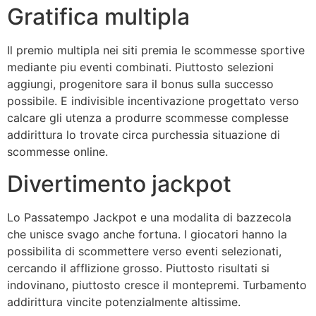
Gratifica multipla
Il premio multipla nei siti premia le scommesse sportive
mediante piu eventi combinati. Piuttosto selezioni
aggiungi, progenitore sara il bonus sulla successo
possibile. E indivisible incentivazione progettato verso
calcare gli utenza a produrre scommesse complesse
addirittura lo trovate circa purchessia situazione di
scommesse online.
Divertimento jackpot
Lo Passatempo Jackpot e una modalita di bazzecola
che unisce svago anche fortuna. I giocatori hanno la
possibilita di scommettere verso eventi selezionati,
cercando il afflizione grosso. Piuttosto risultati si
indovinano, piuttosto cresce il montepremi. Turbamento
addirittura vincite potenzialmente altissime.