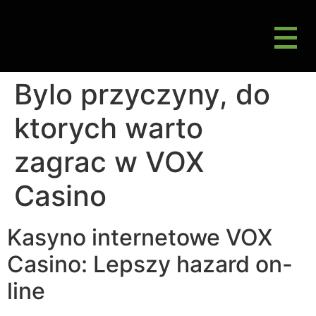
M
Gluten Friendly & Alternative Choices
Bylo przyczyny, do
ktorych warto
zagrac w VOX
Casino
Kasyno internetowe VOX
Casino: Lepszy hazard on-
line