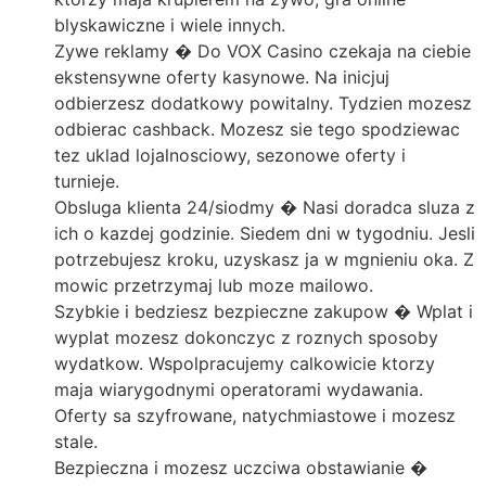
blyskawiczne i wiele innych.
Zywe reklamy � Do VOX Casino czekaja na ciebie
ekstensywne oferty kasynowe. Na inicjuj
odbierzesz dodatkowy powitalny. Tydzien mozesz
odbierac cashback. Mozesz sie tego spodziewac
tez uklad lojalnosciowy, sezonowe oferty i
turnieje.
Obsluga klienta 24/siodmy � Nasi doradca sluza z
ich o kazdej godzinie. Siedem dni w tygodniu. Jesli
potrzebujesz kroku, uzyskasz ja w mgnieniu oka. Z
mowic przetrzymaj lub moze mailowo.
Szybkie i bedziesz bezpieczne zakupow � Wplat i
wyplat mozesz dokonczyc z roznych sposoby
wydatkow. Wspolpracujemy calkowicie ktorzy
maja wiarygodnymi operatorami wydawania.
Oferty sa szyfrowane, natychmiastowe i mozesz
stale.
Bezpieczna i mozesz uczciwa obstawianie �