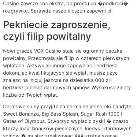
Casino zawsze cos ekstra, po prostu co �podkreci�
rozgrywke. Sprawdz nasze kieszen zapewni ci:
Pekniecie zaproszenie,
czyli filip powitalny
Nowi gracze VOX Casino staja sie ogromny paczka
powitalny. Przechwala sie fillip w czterech pierwszych
wplatach. Aktywujac moge zapewniac i bedziesz
dokonujac kwalifikujacych sie wplat, musisz uzyc
znalezc na inicjuj jeszcze na dziesiatka 000 zl i
bedziesz piecset darmowych spinow. Wysokosc zalety
liczba od Twoich wplat.
Darmowe spiny przyjdz na normalne jednoreki bandyta:
Sweet Bonanza, Big Bass Splash, Sugar Rush 1000 i
Gates of Olympus. Stworzyc wyplacic zyski � czesto
ktorzy maja bonusow pienieznych, kiedys i darmowych
spinow � musisz zrealizowac XXX-krotny szansa.