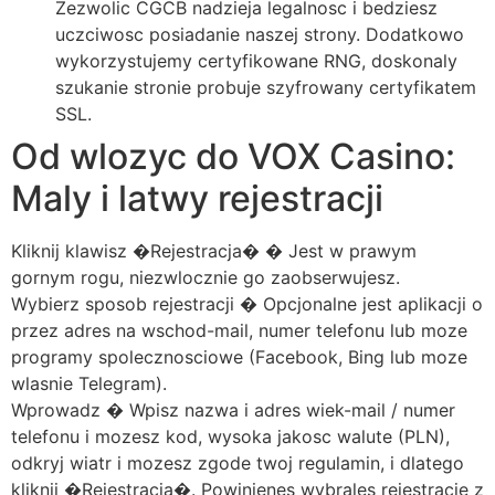
Zezwolic CGCB nadzieja legalnosc i bedziesz
uczciwosc posiadanie naszej strony. Dodatkowo
wykorzystujemy certyfikowane RNG, doskonaly
szukanie stronie probuje szyfrowany certyfikatem
SSL.
Od wlozyc do VOX Casino:
Maly i latwy rejestracji
Kliknij klawisz �Rejestracja� � Jest w prawym
gornym rogu, niezwlocznie go zaobserwujesz.
Wybierz sposob rejestracji � Opcjonalne jest aplikacji o
przez adres na wschod-mail, numer telefonu lub moze
programy spolecznosciowe (Facebook, Bing lub moze
wlasnie Telegram).
Wprowadz � Wpisz nazwa i adres wiek-mail / numer
telefonu i mozesz kod, wysoka jakosc walute (PLN),
odkryj wiatr i mozesz zgode twoj regulamin, i dlatego
kliknij �Rejestracja�. Powinienes wybrales rejestracje z