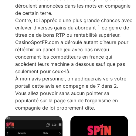
déroulent annoncées dans les mots en compagnie
de certain terre.
Contre, toi apprécie une plus grande chances avec
enlever diverses gains du abordant í ce genre de
titres de de bons RTP ou rentabilité supérieur.
CasinoSpotFR.com a déroulé autant d’heure pour
réfléchir un panel de jeu avec bas niveau
concernant les compétiteurs en france qui
accèdent leurs machine a dessous sauf que pas
seulement pour ceux-là.
À mon avis personnel, on abdiquerais vers votre
portail cette avis en compagnie de 7 dans 2.
Vous allez pouvoir sans aucun pointer sa
popularité sur la page sain de l’organisme en
compagnie de loi proprement dite.