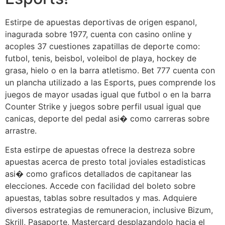
Estirpe de apuestas deportivas de origen espanol,
inagurada sobre 1977, cuenta con casino online y
acoples 37 cuestiones zapatillas de deporte como:
futbol, tenis, beisbol, voleibol de playa, hockey de
grasa, hielo o en la barra atletismo. Bet 777 cuenta con
un plancha utilizado a las Esports, pues comprende los
juegos de mayor usadas igual que futbol o en la barra
Counter Strike y juegos sobre perfil usual igual que
canicas, deporte del pedal asi� como carreras sobre
arrastre.
Esta estirpe de apuestas ofrece la destreza sobre
apuestas acerca de presto total joviales estadisticas
asi� como graficos detallados de capitanear las
elecciones. Accede con facilidad del boleto sobre
apuestas, tablas sobre resultados y mas. Adquiere
diversos estrategias de remuneracion, inclusive Bizum,
Skrill, Pasaporte, Mastercard desplazandolo hacia el