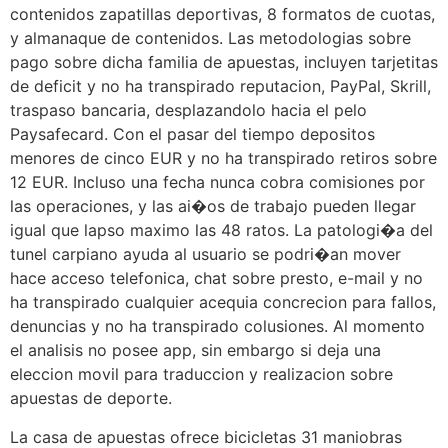
contenidos zapatillas deportivas, 8 formatos de cuotas,
y almanaque de contenidos. Las metodologias sobre
pago sobre dicha familia de apuestas, incluyen tarjetitas
de deficit y no ha transpirado reputacion, PayPal, Skrill,
traspaso bancaria, desplazandolo hacia el pelo
Paysafecard. Con el pasar del tiempo depositos
menores de cinco EUR y no ha transpirado retiros sobre
12 EUR. Incluso una fecha nunca cobra comisiones por
las operaciones, y las ai�os de trabajo pueden llegar
igual que lapso maximo las 48 ratos. La patologi�a del
tunel carpiano ayuda al usuario se podri�an mover
hace acceso telefonica, chat sobre presto, e-mail y no
ha transpirado cualquier acequia concrecion para fallos,
denuncias y no ha transpirado colusiones. Al momento
el analisis no posee app, sin embargo si deja una
eleccion movil para traduccion y realizacion sobre
apuestas de deporte.
La casa de apuestas ofrece bicicletas 31 maniobras