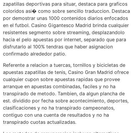
zapatillas deportivas para situar, destaca para graficos
coloridos asi� como sobre sencillo traduccion. Destaca
por demostrar unas 1000 contenidos diarios enfocados
en el futbol. Casino Gigantesco Madrid brinda cualquier
resistentes segmento sobre streaming, desplazandolo
hacia el pelo apuestas por internet, separado que para
disfrutarlo al 100% tendras que haber asignacion
confirmado alrededor patio.
Referente a relacion a tuercas, tornillos y bicicletas de
apuestas zapatillas de tenis, Casino Gran Madrid ofrece
cualquier cupon sobre apuestas rapidas que provee
arranque en apuestas combinadas, faciles y no ha
transpirado de metodo. Tambien, da algun plancha de
est. dividido por fecha sobre acontecimiento, deportes,
clasificaciones y no ha transpirado campeonatos,
contiguo con una cuenta de resultados y no ha
transpirado cuotas actualizadas.