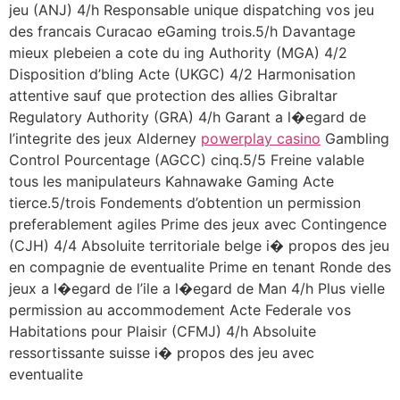
jeu (ANJ) 4/h Responsable unique dispatching vos jeu
des francais Curacao eGaming trois.5/h Davantage
mieux plebeien a cote du ing Authority (MGA) 4/2
Disposition d’bling Acte (UKGC) 4/2 Harmonisation
attentive sauf que protection des allies Gibraltar
Regulatory Authority (GRA) 4/h Garant a l�egard de
l’integrite des jeux Alderney
powerplay casino
Gambling
Control Pourcentage (AGCC) cinq.5/5 Freine valable
tous les manipulateurs Kahnawake Gaming Acte
tierce.5/trois Fondements d’obtention un permission
preferablement agiles Prime des jeux avec Contingence
(CJH) 4/4 Absoluite territoriale belge i� propos des jeu
en compagnie de eventualite Prime en tenant Ronde des
jeux a l�egard de l’ile a l�egard de Man 4/h Plus vielle
permission au accommodement Acte Federale vos
Habitations pour Plaisir (CFMJ) 4/h Absoluite
ressortissante suisse i� propos des jeu avec
eventualite