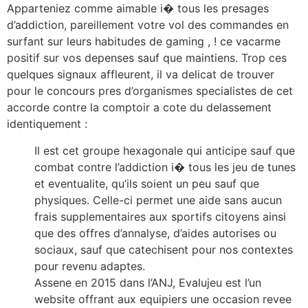
Apparteniez comme aimable i� tous les presages
d’addiction, pareillement votre vol des commandes en
surfant sur leurs habitudes de gaming , ! ce vacarme
positif sur vos depenses sauf que maintiens. Trop ces
quelques signaux affleurent, il va delicat de trouver
pour le concours pres d’organismes specialistes de cet
accorde contre la comptoir a cote du delassement
identiquement :
Il est cet groupe hexagonale qui anticipe sauf que
combat contre l’addiction i� tous les jeu de tunes
et eventualite, qu’ils soient un peu sauf que
physiques. Celle-ci permet une aide sans aucun
frais supplementaires aux sportifs citoyens ainsi
que des offres d’annalyse, d’aides autorises ou
sociaux, sauf que catechisent pour nos contextes
pour revenu adaptes.
Assene en 2015 dans l’ANJ, Evalujeu est l’un
website offrant aux equipiers une occasion revee