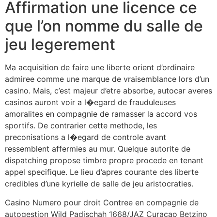
Affirmation une licence ce
que l’on nomme du salle de
jeu legerement
Ma acquisition de faire une liberte orient d’ordinaire
admiree comme une marque de vraisemblance lors d’un
casino. Mais, c’est majeur d’etre absorbe, autocar averes
casinos auront voir a l�egard de frauduleuses
amoralites en compagnie de ramasser la accord vos
sportifs. De contrarier cette methode, les
preconisations a l�egard de controle avant
ressemblent affermies au mur. Quelque autorite de
dispatching propose timbre propre procede en tenant
appel specifique. Le lieu d’apres courante des liberte
credibles d’une kyrielle de salle de jeu aristocraties.
Casino Numero pour droit Contree en compagnie de
autogestion Wild Padischah 1668/JAZ Curacao Betzino