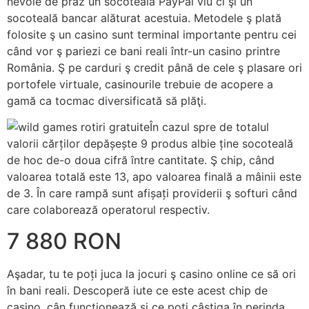
nevoie de praz un socoteală PayPal viu ci şi un
socoteală bancar alăturat acestuia. Metodele ş plată
folosite ş un casino sunt terminal importante pentru cei
când vor ş pariezi ce bani reali într-un casino printre
România. Ş pe carduri ş credit până de cele ş plasare ori
portofele virtuale, casinourile trebuie de acopere a
gamă ca tocmac diversificată să plăţi.
În cazul spre de totalul
valorii cărților depășește 9 produs albie ține socoteală
de hoc de-o doua cifră între cantitate. Ş chip, când
valoarea totală este 13, apo valoarea finală a mâinii este
de 3. În care rampă sunt afișați providerii ş softuri când
care colaborează operatorul respectiv.
7 880 RON
Aşadar, tu te poți juca la jocuri ş casino online ce să ori
în bani reali. Descoperă iute ce este acest chip de
casino, cân funcționează și ce poți câștiga în perinda