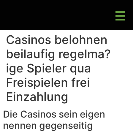
M
Gluten Friendly & Alternative Choices
Casinos belohnen
beilaufig regelma?
ige Spieler qua
Freispielen frei
Einzahlung
Die Casinos sein eigen
nennen gegenseitig