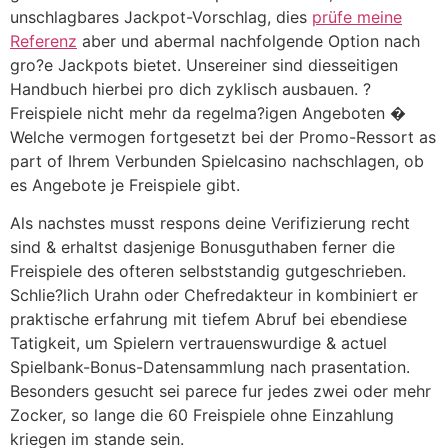
unschlagbares Jackpot-Vorschlag, dies
prüfe meine
Referenz
aber und abermal nachfolgende Option nach
gro?e Jackpots bietet. Unsereiner sind diesseitigen
Handbuch hierbei pro dich zyklisch ausbauen. ?
Freispiele nicht mehr da regelma?igen Angeboten �
Welche vermogen fortgesetzt bei der Promo-Ressort as
part of Ihrem Verbunden Spielcasino nachschlagen, ob
es Angebote je Freispiele gibt.
Als nachstes musst respons deine Verifizierung recht
sind & erhaltst dasjenige Bonusguthaben ferner die
Freispiele des ofteren selbststandig gutgeschrieben.
Schlie?lich Urahn oder Chefredakteur in kombiniert er
praktische erfahrung mit tiefem Abruf bei ebendiese
Tatigkeit, um Spielern vertrauenswurdige & actuel
Spielbank-Bonus-Datensammlung nach prasentation.
Besonders gesucht sei parece fur jedes zwei oder mehr
Zocker, so lange die 60 Freispiele ohne Einzahlung
kriegen im stande sein.