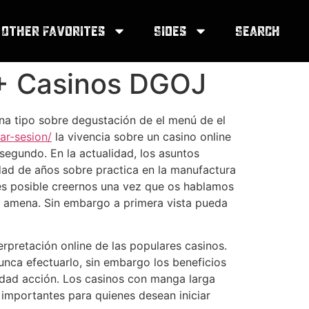
Other Favorites
Sides
Search
9+ Casinos DGOJ
na tipo sobre degustación de el menú de el
iar-sesion/
la vivencia sobre un casino online
segundo. En la actualidad, los asuntos
idad de años sobre practica en la manufactura
, es posible creernos una vez que os hablamos
ra amena. Sin embargo a primera vista pueda
erpretación online de las populares casinos.
unca efectuarlo, sin embargo los beneficios
idad acción. Los casinos con manga larga
importantes para quienes desean iniciar