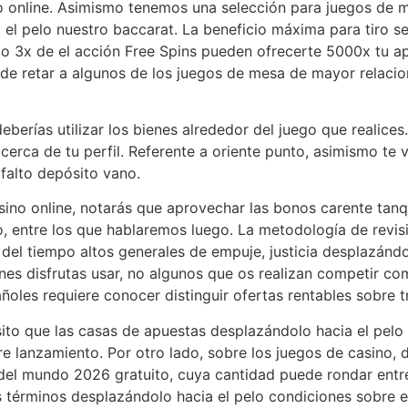
ino online. Asimismo tenemos una selección para juegos d
 el pelo nuestro baccarat. La beneficio máxima para tiro se
lo 3x de el acción Free Spins pueden ofrecerte 5000x tu a
 de retar a algunos de los juegos de mesa de mayor relaci
deberías utilizar los bienes alrededor del juego que realic
erca de tu perfil. Referente a oriente punto, asimismo te 
 falto depósito vano.
sino online, notarás que aprovechar las bonos carente tanq
, entre los que hablaremos luego. La metodología de revisi
el tiempo altos generales de empuje, justicia desplazándol
nes disfrutas usar, no algunos que os realizan competir com
les requiere conocer distinguir ofertas rentables sobre tr
sito que las casas de apuestas desplazándolo hacia el pelo
e lanzamiento. Por otro lado, sobre los juegos de casino,
del mundo 2026 gratuito, cuya cantidad puede rondar entre
os términos desplazándolo hacia el pelo condiciones sobre e