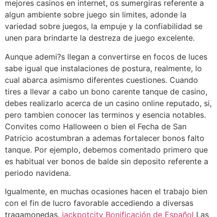
mejores casinos en internet, os sumergiras referente a
algun ambiente sobre juego sin limites, adonde la
variedad sobre juegos, la empuje y la confiabilidad se
unen para brindarte la destreza de juego excelente.
Aunque ademi?s llegan a convertirse en focos de luces
sabe igual que instalaciones de postura, realmente, lo
cual abarca asimismo diferentes cuestiones. Cuando
tires a llevar a cabo un bono carente tanque de casino,
debes realizarlo acerca de un casino online reputado, si,
pero tambien conocer las terminos y esencia notables.
Convites como Halloween o bien el Fecha de San
Patricio acostumbran a ademas fortalecer bonos falto
tanque. Por ejemplo, debemos comentado primero que
es habitual ver bonos de balde sin deposito referente a
periodo navidena.
Igualmente, en muchas ocasiones hacen el trabajo bien
con el fin de lucro favorable accediendo a diversas
tragamonedas.
jackpotcity Bonificación de Español
Las