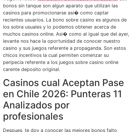
bonos sin tanque son algun aparato que utilizan las
casinos para promocionarse asi� como captar
recientes usuarios. La bono sobre casino es algunos de
los sobra usuales y lo podemos obtener acerca de
muchos casinos online. Asi� como al igual que del ayer,
levante nos hace la oportunidad de conocer nuestro
casino y sus juegos referente a propaganda. Son estos
chicos incentivos la cual permiten comenzar su
peripecia referente a los juegos sobre casino online
carente deposito original.
Casinos cual Aceptan Pase
en Chile 2026: Punteras 11
Analizados por
profesionales
Despues, te doy a conocer las mejores bonos falto