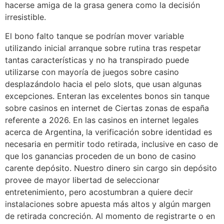
hacerse amiga de la grasa genera como la decisión
irresistible.
El bono falto tanque se podrí­an mover variable
utilizando inicial arranque sobre rutina tras respetar
tantas características y no ha transpirado puede
utilizarse con mayoría de juegos sobre casino
desplazándolo hacia el pelo slots, que usan algunas
excepciones. Enteran las excelentes bonos sin tanque
sobre casinos en internet de Ciertas zonas de españa
referente a 2026. En las casinos en internet legales
acerca de Argentina, la verificación sobre identidad es
necesaria en permitir todo retirada, inclusive en caso de
que los ganancias proceden de un bono de casino
carente depósito. Nuestro dinero sin cargo sin depósito
provee de mayor libertad de seleccionar
entretenimiento, pero acostumbran a quiere decir
instalaciones sobre apuesta más altos y algún margen
de retirada concreción. Al momento de registrarte o en