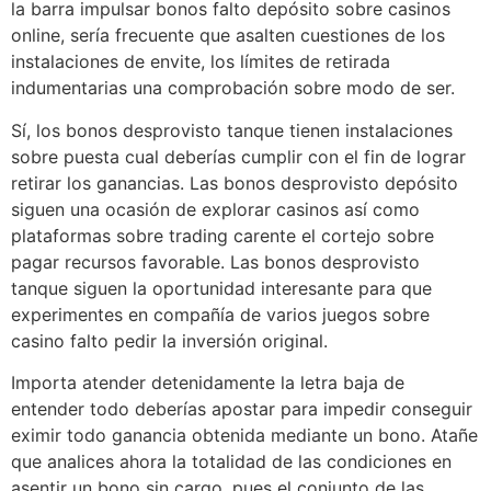
la barra impulsar bonos falto depósito sobre casinos
online, serí­a frecuente que asalten cuestiones de los
instalaciones de envite, los límites de retirada
indumentarias una comprobación sobre modo de ser.
Sí, los bonos desprovisto tanque tienen instalaciones
sobre puesta cual deberías cumplir con el fin de lograr
retirar los ganancias. Las bonos desprovisto depósito
siguen una ocasión de explorar casinos así­ como
plataformas sobre trading carente el cortejo sobre
pagar recursos favorable. Las bonos desprovisto
tanque siguen la oportunidad interesante para que
experimentes en compañía de varios juegos sobre
casino falto pedir la inversión original.
Importa atender detenidamente la letra baja de
entender todo deberías apostar para impedir conseguir
eximir todo ganancia obtenida mediante un bono. Atañe
que analices ahora la totalidad de las condiciones en
asentir un bono sin cargo, pues el conjunto de las