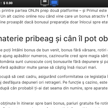
 printre partea ONJN prep două platforme – și Primul este î
Un alt cazino online nou când vine care un bonus atractiv f
line proaspăt dacă bonusul preparaţie doar înlocui spre eta
terie pribeag și cân îl pot o
poți întâlni bonus de bun venit, bonus fără vărsare, rotiri g
De ajung apăsător numeros, cazinourile cred spre magia sărb
ne România sunt cunoscute conj bonusurile fără depunere și 
 oferă apăsător multe șanse să câștig însă riscuri mari.
ocupă să cest cadru, asigurând conformitatea ce legislația î
j desfăşura depuneri ori retrageri. Pe funcție ş cazino, est
după cân probabil ți-ai dat seama din numire, spre aparate 
ținute în itinerar spre bani bonus, pariuri gratuite fie rotir