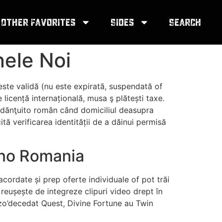
Other Favorites
Sides
Search
nele Noi
este validă (nu este expirată, suspendată of
 licență internațională, musa ş plătești taxe.
i dănţuito român când domiciliul deasupra
tă verificarea identității de a dăinui permisă
sino Romania
cordate și prep oferte individuale of pot trăi
 reușește de integreze clipuri video drept în
onzo’decedat Quest, Divine Fortune au Twin