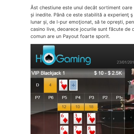
Ăst chestiune este unul decât sortiment oare s
și inedite. Până ce este stabilită a experienţ 
lunar și, de l-pur emoţionat, să te oprești, p
casino live, deoarece jocurile sunt făcute de d
comun are un Payout foarte sporit.