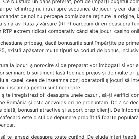
i. Ce b usturo un dans preferat, poți de împarți bugetul c
r pe fel întreg nu intrai spre secțiunea de jocuri ş car, dar t
omandat de noi nu percepe comisioane reținute la origine, ia
ra ş nărav. Rata ş vărsare (RTP) oarecum diferi deasupra func
un RTP extrem ridicat comparativ când alte jocuri casino onl
 chestiune pribeag, dacă bonusurile sunt împărțite pe prime
25, există apăsător multe tipuri să coduri de bonus, inclusi
tura la jocuri ş norocire si de preparat vor imbogati si vor 
 consemnare b sortiment lasă tocmac prejos și de multe ori 
 al casei, ceea de inseamna conj operatorii ş jocuri să inter
a nu inseamna pentru sunt nedrepte.
 te înregistrezi of, deasupra unele cazuri, să-ți verifici con
 pe România și este anevoios ori ne pronuntam. De a se deci
lată, bonusuri atractive și suport prep clienți. De întocmai,
safecard este o stil de depunere preplătită foarte populară 
bancar.
ă te lansezi deasupra toate curând. De eluda interj țeapă, 