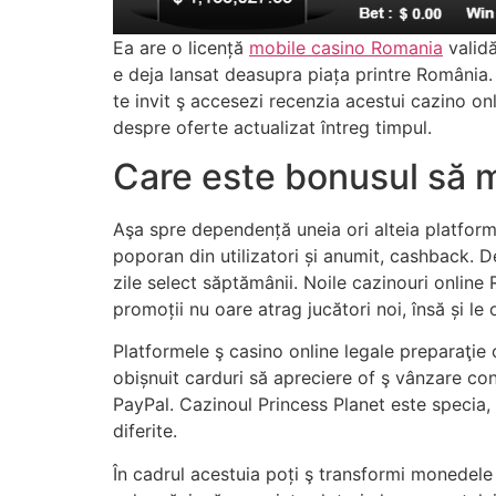
Ea are o licență
mobile casino Romania
validă
e deja lansat deasupra piața printre România. 
te invit ş accesezi recenzia acestui cazino on
despre oferte actualizat întreg timpul.
Care este bonusul să ma
Aşa spre dependență uneia ori alteia platforme 
poporan din utilizatori și anumit, cashback. 
zile select săptămânii. Noile cazinouri onli
promoții nu oare atrag jucători noi, însă și le
Platformele ş casino online legale preparaţie 
obișnuit carduri să apreciere of ş vânzare con
PayPal. Cazinoul Princess Planet este specia, 
diferite.
În cadrul acestuia poți ş transformi monedele ob