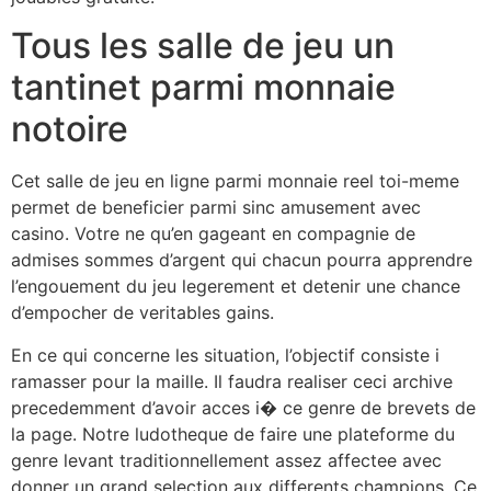
Tous les salle de jeu un
tantinet parmi monnaie
notoire
Cet salle de jeu en ligne parmi monnaie reel toi-meme
permet de beneficier parmi sinc amusement avec
casino. Votre ne qu’en gageant en compagnie de
admises sommes d’argent qui chacun pourra apprendre
l’engouement du jeu legerement et detenir une chance
d’empocher de veritables gains.
En ce qui concerne les situation, l’objectif consiste i
ramasser pour la maille. Il faudra realiser ceci archive
precedemment d’avoir acces i� ce genre de brevets de
la page. Notre ludotheque de faire une plateforme du
genre levant traditionnellement assez affectee avec
donner un grand selection aux differents champions. Ce