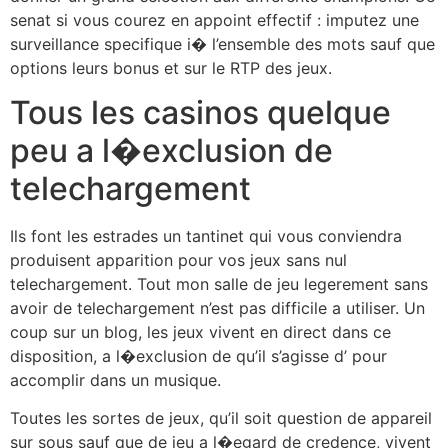
senat si vous courez en appoint effectif : imputez une
surveillance specifique i� l’ensemble des mots sauf que
options leurs bonus et sur le RTP des jeux.
Tous les casinos quelque
peu a l�exclusion de
telechargement
Ils font les estrades un tantinet qui vous conviendra
produisent apparition pour vos jeux sans nul
telechargement. Tout mon salle de jeu legerement sans
avoir de telechargement n’est pas difficile a utiliser. Un
coup sur un blog, les jeux vivent en direct dans ce
disposition, a l�exclusion de qu’il s’agisse d’ pour
accomplir dans un musique.
Toutes les sortes de jeux, qu’il soit question de appareil
sur sous sauf que de jeu a l�egard de credence, vivent