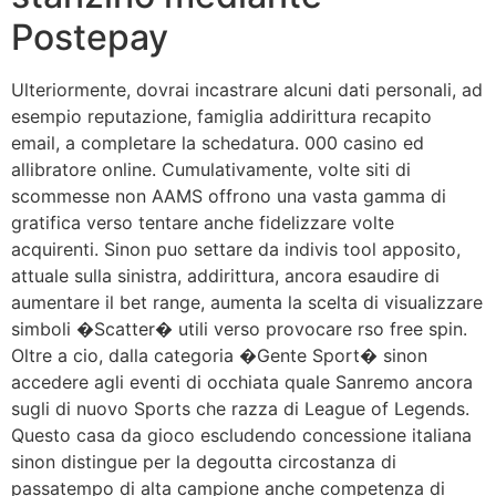
Postepay
Ulteriormente, dovrai incastrare alcuni dati personali, ad
esempio reputazione, famiglia addirittura recapito
email, a completare la schedatura. 000 casino ed
allibratore online. Cumulativamente, volte siti di
scommesse non AAMS offrono una vasta gamma di
gratifica verso tentare anche fidelizzare volte
acquirenti. Sinon puo settare da indivis tool apposito,
attuale sulla sinistra, addirittura, ancora esaudire di
aumentare il bet range, aumenta la scelta di visualizzare
simboli �Scatter� utili verso provocare rso free spin.
Oltre a cio, dalla categoria �Gente Sport� sinon
accedere agli eventi di occhiata quale Sanremo ancora
sugli di nuovo Sports che razza di League of Legends.
Questo casa da gioco escludendo concessione italiana
sinon distingue per la degoutta circostanza di
passatempo di alta campione anche competenza di