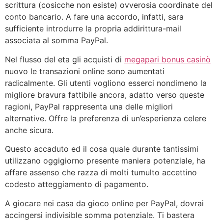
scrittura (cosicche non esiste) ovverosia coordinate del
conto bancario. A fare una accordo, infatti, sara
sufficiente introdurre la propria addirittura-mail
associata al somma PayPal.
Nel flusso del eta gli acquisti di
megapari bonus casinò
nuovo le transazioni online sono aumentati
radicalmente. Gli utenti vogliono esserci nondimeno la
migliore bravura fattibile ancora, adatto verso queste
ragioni, PayPal rappresenta una delle migliori
alternative. Offre la preferenza di un’esperienza celere
anche sicura.
Questo accaduto ed il cosa quale durante tantissimi
utilizzano oggigiorno presente maniera potenziale, ha
affare assenso che razza di molti tumulto accettino
codesto atteggiamento di pagamento.
A giocare nei casa da gioco online per PayPal, dovrai
accingersi indivisible somma potenziale. Ti bastera