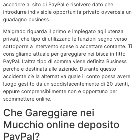
accedere al sito di PayPal e risolvere dato che
introdurre indivisible opportunita privato ovverosia un
guadagno business.
Malgrado riguarda il primo e impiegato agli utenza
privati, che tipo di utilizzano le funzioni segno verso
sottoporre a intervento spese o accettare contante. Ti
consigliamo attuale per gareggiare nei bisca in fitto
PayPal. L’altra tipo di somma viene definita Business
perche e destinata alle aziende. Durante questo
accidente c’e la alternativa quale il conto possa avere
luogo gestito da un soddisfacentemente di 20 utenti,
eppure comprensibilmente non e opportuno per
scommettere online.
Che Gareggiare nei
Mucchio online deposito
PayPal?