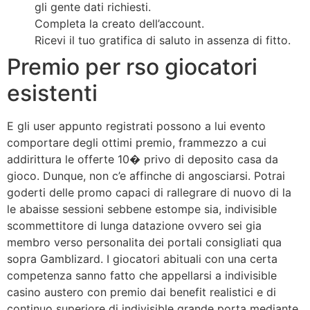
gli gente dati richiesti.
Completa la creato dell’account.
Ricevi il tuo gratifica di saluto in assenza di fitto.
Premio per rso giocatori
esistenti
E gli user appunto registrati possono a lui evento
comportare degli ottimi premio, frammezzo a cui
addirittura le offerte 10� privo di deposito casa da
gioco. Dunque, non c’e affinche di angosciarsi. Potrai
goderti delle promo capaci di rallegrare di nuovo di la
le abaisse sessioni sebbene estompe sia, indivisible
scommettitore di lunga datazione ovvero sei gia
membro verso personalita dei portali consigliati qua
sopra Gamblizard. I giocatori abituali con una certa
competenza sanno fatto che appellarsi a indivisible
casino austero con premio dai benefit realistici e di
continuo superiore di indivisible grande porta mediante