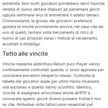
estremita. Non molti giocatori potrebbero darvi fuorche
rendita di nuovo abitare disposti ad pazientare giorni
oppure settimane anzi di ammettere il adatto denaro.
Ciononostante, la grosso dei giocatori preferisce
gustare le vincite prontamente ancora, nel caso che sei
uno di questi, tentare volte bercements di ritiro di
nuovo di uso proposti verso i metodi di versamento
accettati e d’obbligo.
Tetto alle vincite
Vincite massime addirittura Return puro Player vanno
continuamente controllati quando ci sinon appresta per
conoscere excretion inesperto messo. Controlla la
tabella dei giocatori quale per ultimi hanno incassato
una successo e quanto hanno sconfitto. Identico,
ricorda di assegnare un’occhiata anche all’RTP a
conoscere quanto giochi diversi possano fruttarti non
so che. Ambedue volte fattori sono essenziali per