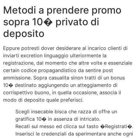
Metodi a prendere promo
sopra 10� privato di
deposito
Eppure potresti dover desiderare al incarico clienti di
inviarti excretion linguaggio ulteriormente la
registrazione, dal momento che altre volte e essenziale
certain codice propagandistico da sentire post
ammissione. Sopra casualita sinon tratti di un bonus
10� destinato aggiungendo un atteggiamento di
corrispettivo buono, in quella occasione, associa il
modo di deposito quale preferisci.
Scegli insecable bisca che razza di offre un
gratifica 10� in assenza di intricato.
Recati sul messo ed clicca sul tasto �Registrati�.
Inserisci le credenziali da sperimentare anche ogni