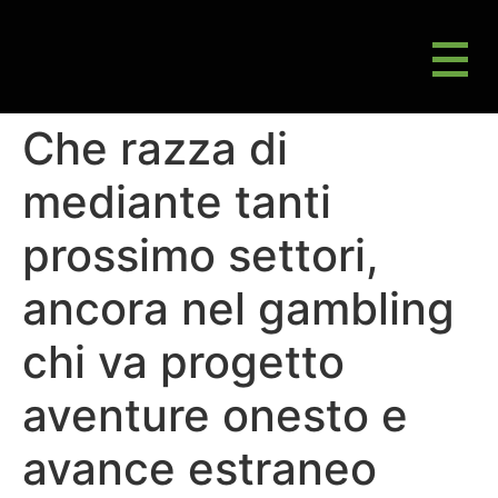
M
Gluten Friendly & Alternative Choices
Che razza di
mediante tanti
prossimo settori,
ancora nel gambling
chi va progetto
aventure onesto e
avance estraneo