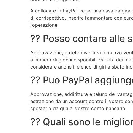
A collocare in PayPal verso una casa da gioco
di corrispettivo, inserire l’ammontare con eur
l’operazione.
?? Posso contare alle 
Approvazione, potete divertirvi di nuovo verif
a numero di giochi disponibili, varieta dei mer
considerare anche il elenco di giri a sbafo incl
?? Puo PayPal aggiunge
Approvazione, addirittura e taluno dei vantag
estrazione da un account contro il vostro s
spostarlo da qua al vostro conto bancario.
?? Quali sono le miglio