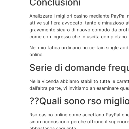
Conclusioni
Analizzare i migliori casino mediante PayPal 
attive sul fiera avvocato, tanto e minuzioso 
gravemente sicuro di nuovo comodo da profitta
come con ingresso che in uscita completano l
Nel mio fatica ordinario ho certain single addi
online.
Serie di domande freq
Nella vicenda abbiamo stabilito tutte le caratt
dall’altra parte, vi invitiamo an esaminare que
??Quali sono rso miglio
Rso casino online come accettano PayPal che 
sinon riconoscono perche offrono il superiore 
abbastanza seguente.