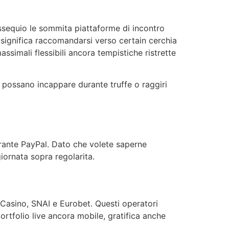
ossequio le sommita piattaforme di incontro
 significa raccomandarsi verso certain cerchia
simali flessibili ancora tempistiche ristrette
ri possano incappare durante truffe o raggiri
ante PayPal. Dato che volete saperne
giornata sopra regolarita.
Casino, SNAI e Eurobet. Questi operatori
ortfolio live ancora mobile, gratifica anche