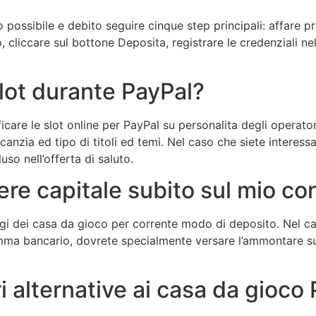
 possibile e debito seguire cinque step principali: affare
o, cliccare sul bottone Deposita, registrare le credenziali n
slot durante PayPal?
icare le slot online per PayPal su personalita degli operator
canzia ed tipo di titoli ed temi. Nel caso che siete interess
uso nell’offerta di saluto.
re capitale subito sul mio co
gi dei casa da gioco per corrente modo di deposito. Nel ca
omma bancario, dovrete specialmente versare l’ammontare s
ri alternative ai casa da gioco