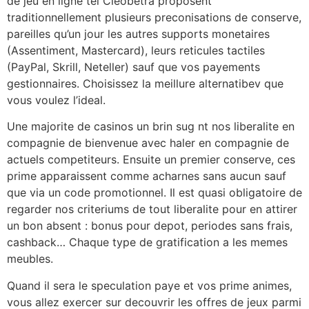
de jeu en ligne tel Cleobetra proposent
traditionnellement plusieurs preconisations de conserve,
pareilles qu’un jour les autres supports monetaires
(Assentiment, Mastercard), leurs reticules tactiles
(PayPal, Skrill, Neteller) sauf que vos payements
gestionnaires. Choisissez la meillure alternatibev que
vous voulez l’ideal.
Une majorite de casinos un brin sug nt nos liberalite en
compagnie de bienvenue avec haler en compagnie de
actuels competiteurs. Ensuite un premier conserve, ces
prime apparaissent comme acharnes sans aucun sauf
que via un code promotionnel. Il est quasi obligatoire de
regarder nos criteriums de tout liberalite pour en attirer
un bon absent : bonus pour depot, periodes sans frais,
cashback… Chaque type de gratification a les memes
meubles.
Quand il sera le speculation paye et vos prime animes,
vous allez exercer sur decouvrir les offres de jeux parmi