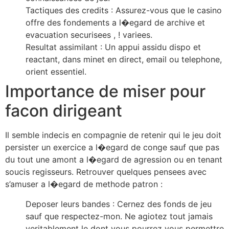
Tactiques des credits : Assurez-vous que le casino
offre des fondements a l�egard de archive et
evacuation securisees , ! variees.
Resultat assimilant : Un appui assidu dispo et
reactant, dans minet en direct, email ou telephone,
orient essentiel.
Importance de miser pour
facon dirigeant
Il semble indecis en compagnie de retenir qui le jeu doit
persister un exercice a l�egard de conge sauf que pas
du tout une amont a l�egard de agression ou en tenant
soucis regisseurs. Retrouver quelques pensees avec
s’amuser a l�egard de methode patron :
Deposer leurs bandes : Cernez des fonds de jeu
sauf que respectez-mon. Ne agiotez tout jamais
veritablement le dont vous pourrez vous permettre