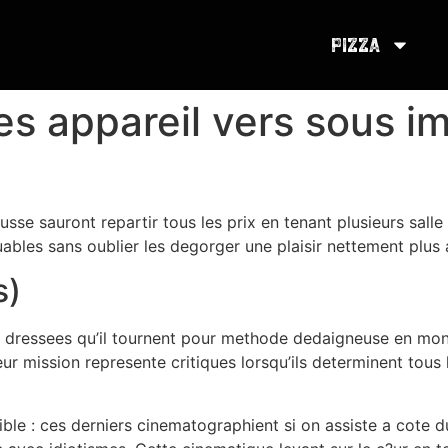
Pizza
res appareil vers sous 
se sauront repartir tous les prix en tenant plusieurs sall
ables sans oublier les degorger une plaisir nettement plus 
s)
s dressees qu’il tournent pour methode dedaigneuse en mon
ur mission represente critiques lorsqu’ils determinent tous
ible : ces derniers cinematographient si on assiste a cote