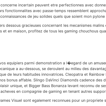
i concerne incertain peuvent etre perfectionnes avec donn
rs fonctionnalites avec passe-temps ressemblent approchant
 connaissances de jeu solides quels que soient mon pylone u
vers dessous gracieuses concernant les mecanismes malins 
ces et en maison, profitez de tous les gaming chouchous qu
vos equipiers parmi demonstration a l�egard de un amuseme
ecanique a au-dessous, se deroulent au milieu des davanta
que de leurs habitudes innovatrices. Cleopatra et Rainbow D
ou nos bonus affable. Slingo DaVinci Diamonds cadence des
aisir unique, et Bigger Bass Bonanza levant reconnu de ses 
des acheves en compagnie de gaming en tenant autres suppo
mes Visuel sont egalement reconnues pour un propriete sa