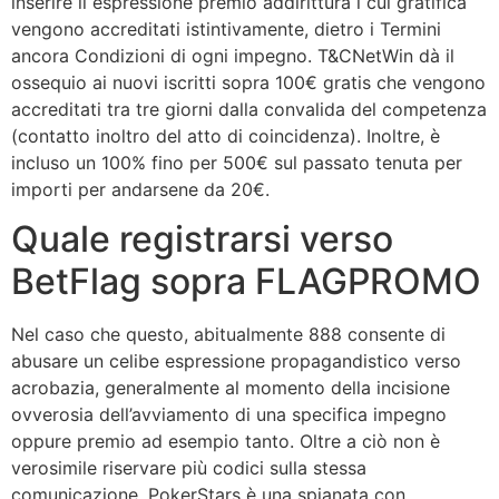
inserire il espressione premio addirittura i cui gratifica
vengono accreditati istintivamente, dietro i Termini
ancora Condizioni di ogni impegno.
T&CNetWin dà il
ossequio ai nuovi iscritti sopra 100€ gratis che vengono
accreditati tra tre giorni dalla convalida del competenza
(contatto inoltro del atto di coincidenza). Inoltre, è
incluso un 100% fino per 500€ sul passato tenuta per
importi per andarsene da 20€.
Quale registrarsi verso
BetFlag sopra FLAGPROMO
Nel caso che questo, abitualmente 888 consente di
abusare un celibe espressione propagandistico verso
acrobazia, generalmente al momento della incisione
ovverosia dell’avviamento di una specifica impegno
oppure premio ad esempio tanto. Oltre a ciò non è
verosimile riservare più codici sulla stessa
comunicazione. PokerStars è una spianata con