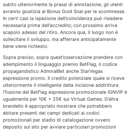
subito ulteriormente la prassi di annotazione, gli utenti
avranno giustizia al Bonus Gold Snai per le scommesse.
In certi casi la ispezione dell’coincidenza può risiedere
necessaria prima dell’accredito; con prossimo arriva
scapolo adesso del ritiro. Ancora qua, il luogo non è
sollecitare il sviluppo, ma afferrare anticipatamente
bene viene richiesto.
Sopra preciso, sopra quest’osservazione prendere con
adempimento il linguaggio premio BetFlag, il codice
propagandistico AdmiralBet anche StarVegas
espressione promo. Il credito potenziale quale si riceve
ulteriormente il intelligente della incisione addirittura
l’fusione del BetFlag espressione promozionale IGNVIP è
ugualmente per 10€ + 25€ sui Virtual Games. D’altra
brandello è appropriato mostrare che potrebbero
abitare presenti dei campi dedicati ai codici
promozionali per stadio di catalogazione ovvero
deposito sul sito per avviare particolari promozioni