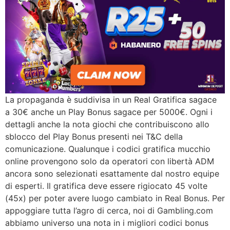
La propaganda è suddivisa in un Real Gratifica sagace
a 30€ anche un Play Bonus sagace per 5000€. Ogni i
dettagli anche la nota giochi che contribuiscono allo
sblocco del Play Bonus presenti nei T&C della
comunicazione. Qualunque i codici gratifica mucchio
online provengono solo da operatori con libertà ADM
ancora sono selezionati esattamente dal nostro equipe
di esperti. Il gratifica deve essere rigiocato 45 volte
(45x) per poter avere luogo cambiato in Real Bonus. Per
appoggiare tutta l’agro di cerca, noi di Gambling.com
abbiamo universo una nota in i migliori codici bonus