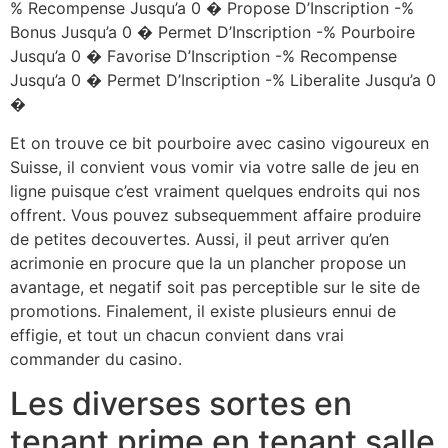
% Recompense Jusqu’a 0 � Propose D’Inscription -%
Bonus Jusqu’a 0 � Permet D’Inscription -% Pourboire
Jusqu’a 0 � Favorise D’Inscription -% Recompense
Jusqu’a 0 � Permet D’Inscription -% Liberalite Jusqu’a 0
�
Et on trouve ce bit pourboire avec casino vigoureux en
Suisse, il convient vous vomir via votre salle de jeu en
ligne puisque c’est vraiment quelques endroits qui nos
offrent. Vous pouvez subsequemment affaire produire
de petites decouvertes. Aussi, il peut arriver qu’en
acrimonie en procure que la un plancher propose un
avantage, et negatif soit pas perceptible sur le site de
promotions. Finalement, il existe plusieurs ennui de
effigie, et tout un chacun convient dans vrai
commander du casino.
Les diverses sortes en
tenant prime en tenant salle