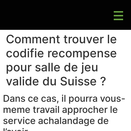
M
Gluten Friendly & Alternative Choices
Comment trouver le
codifie recompense
pour salle de jeu
valide du Suisse ?
Dans ce cas, il pourra vous-
meme travail approcher le
service achalandage de