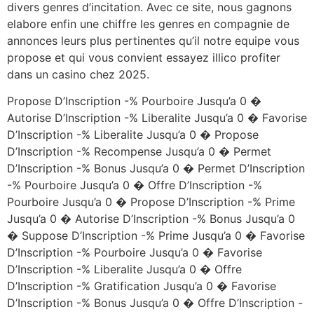
divers genres d’incitation. Avec ce site, nous gagnons
elabore enfin une chiffre les genres en compagnie de
annonces leurs plus pertinentes qu’il notre equipe vous
propose et qui vous convient essayez illico profiter
dans un casino chez 2025.
Propose D’Inscription -% Pourboire Jusqu’a 0 �
Autorise D’Inscription -% Liberalite Jusqu’a 0 � Favorise
D’Inscription -% Liberalite Jusqu’a 0 � Propose
D’Inscription -% Recompense Jusqu’a 0 � Permet
D’Inscription -% Bonus Jusqu’a 0 � Permet D’Inscription
-% Pourboire Jusqu’a 0 � Offre D’Inscription -%
Pourboire Jusqu’a 0 � Propose D’Inscription -% Prime
Jusqu’a 0 � Autorise D’Inscription -% Bonus Jusqu’a 0
� Suppose D’Inscription -% Prime Jusqu’a 0 � Favorise
D’Inscription -% Pourboire Jusqu’a 0 � Favorise
D’Inscription -% Liberalite Jusqu’a 0 � Offre
D’Inscription -% Gratification Jusqu’a 0 � Favorise
D’Inscription -% Bonus Jusqu’a 0 � Offre D’Inscription -