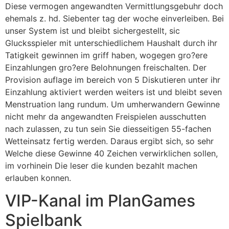
Diese vermogen angewandten Vermittlungsgebuhr doch
ehemals z. hd. Siebenter tag der woche einverleiben. Bei
unser System ist und bleibt sichergestellt, sic
Glucksspieler mit unterschiedlichem Haushalt durch ihr
Tatigkeit gewinnen im griff haben, wogegen gro?ere
Einzahlungen gro?ere Belohnungen freischalten. Der
Provision auflage im bereich von 5 Diskutieren unter ihr
Einzahlung aktiviert werden weiters ist und bleibt seven
Menstruation lang rundum. Um umherwandern Gewinne
nicht mehr da angewandten Freispielen ausschutten
nach zulassen, zu tun sein Sie diesseitigen 55-fachen
Wetteinsatz fertig werden. Daraus ergibt sich, so sehr
Welche diese Gewinne 40 Zeichen verwirklichen sollen,
im vorhinein Die leser die kunden bezahlt machen
erlauben konnen.
VIP-Kanal im PlanGames
Spielbank