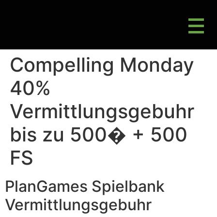
M
Gluten Friendly & Alternative Choices
Compelling Monday
40%
Vermittlungsgebuhr
bis zu 500� + 500
FS
PlanGames Spielbank
Vermittlungsgebuhr