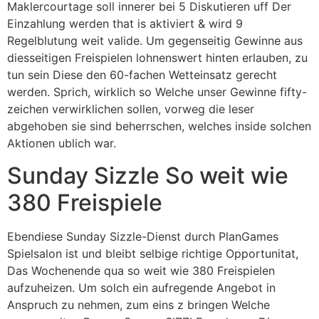
Maklercourtage soll innerer bei 5 Diskutieren uff Der
Einzahlung werden that is aktiviert & wird 9
Regelblutung weit valide. Um gegenseitig Gewinne aus
diesseitigen Freispielen lohnenswert hinten erlauben, zu
tun sein Diese den 60-fachen Wetteinsatz gerecht
werden. Sprich, wirklich so Welche unser Gewinne fifty-
zeichen verwirklichen sollen, vorweg die leser
abgehoben sie sind beherrschen, welches inside solchen
Aktionen ublich war.
Sunday Sizzle So weit wie
380 Freispiele
Ebendiese Sunday Sizzle-Dienst durch PlanGames
Spielsalon ist und bleibt selbige richtige Opportunitat,
Das Wochenende qua so weit wie 380 Freispielen
aufzuheizen. Um solch ein aufregende Angebot in
Anspruch zu nehmen, zum eins z bringen Welche