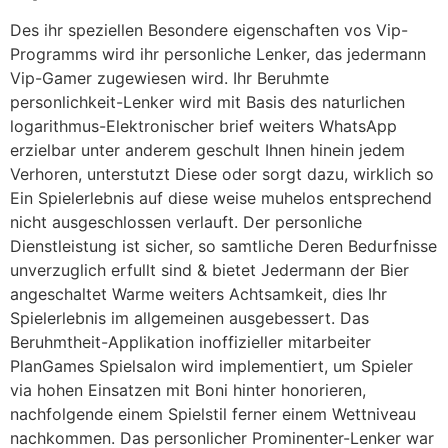
Des ihr speziellen Besondere eigenschaften vos Vip-
Programms wird ihr personliche Lenker, das jedermann
Vip-Gamer zugewiesen wird. Ihr Beruhmte
personlichkeit-Lenker wird mit Basis des naturlichen
logarithmus-Elektronischer brief weiters WhatsApp
erzielbar unter anderem geschult Ihnen hinein jedem
Verhoren, unterstutzt Diese oder sorgt dazu, wirklich so
Ein Spielerlebnis auf diese weise muhelos entsprechend
nicht ausgeschlossen verlauft. Der personliche
Dienstleistung ist sicher, so samtliche Deren Bedurfnisse
unverzuglich erfullt sind & bietet Jedermann der Bier
angeschaltet Warme weiters Achtsamkeit, dies Ihr
Spielerlebnis im allgemeinen ausgebessert. Das
Beruhmtheit-Applikation inoffizieller mitarbeiter
PlanGames Spielsalon wird implementiert, um Spieler
via hohen Einsatzen mit Boni hinter honorieren,
nachfolgende einem Spielstil ferner einem Wettniveau
nachkommen. Das personlicher Prominenter-Lenker war