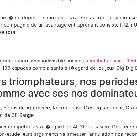
stine i� un depot. Le annales devra etre accompli du mon se
n compagnie de un avantage entreprenant consiste i 12.h U
e total
gratification avec indivisible annales a
melbet casino téléch
 de 100 espaces complaisants a l�egard de les jeux Dig Dig
rs triomphateurs, nos period
comme avec ses nos dominate
on, Bonus de Appreciee, Recompense D’enregistrement, Grat
on de 3E Range
aux competiteurs a l�egard de All Slots Casino. Des reco
t non-etude leurs arguments va ameuter l’annulation nos rec