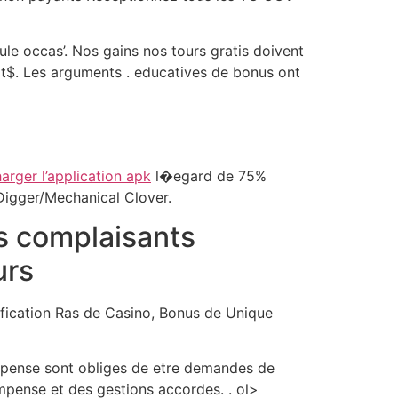
ule occas’. Nos gains nos tours gratis doivent
t$. Les arguments . educatives de bonus ont
arger l’application apk
l�egard de 75%
 Digger/Mechanical Clover.
es complaisants
urs
ification Ras de Casino, Bonus de Unique
mpense sont obliges de etre demandes de
ompense et des gestions accordes. . ol>