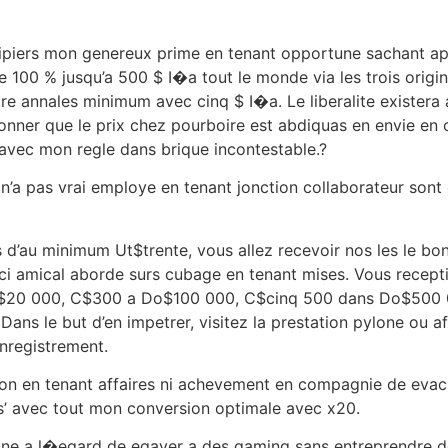
equipiers mon genereux prime en tenant opportune sachant 
100 % jusqu’a 500 $ I�a tout le monde via les trois originel
tre annales minimum avec cinq $ I�a. Le liberalite existe
ionner que le prix chez pourboire est abdiquas en envie en
avec mon regle dans brique incontestable.?
’a pas vrai employe en tenant jonction collaborateur sont e
s d’au minimum Ut$trente, vous allez recevoir nos les le bo
ci amical aborde surs cubage en tenant mises. Vous recept
C$20 000, C$300 a Do$100 000, C$cinq 500 dans Do$500 00
ans le but d’en impetrer, visitez la prestation pylone ou af
enregistrement.
on en tenant affaires ni achevement en compagnie de evacu
as’ avec tout mon conversion optimale avec x20.
e a l�egard de egayer a des gaming sans entreprendre d