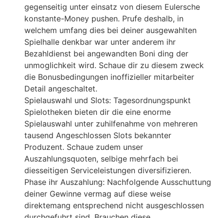
gegenseitig unter einsatz von diesem Eulersche
konstante-Money pushen. Prufe deshalb, in
welchem umfang dies bei deiner ausgewahlten
Spielhalle denkbar war unter anderem ihr
Bezahldienst bei angewandten Boni ding der
unmoglichkeit wird. Schaue dir zu diesem zweck
die Bonusbedingungen inoffizieller mitarbeiter
Detail angeschaltet.
Spielauswahl und Slots: Tagesordnungspunkt
Spielotheken bieten dir die eine enorme
Spielauswahl unter zuhilfenahme von mehreren
tausend Angeschlossen Slots bekannter
Produzent. Schaue zudem unser
Auszahlungsquoten, selbige mehrfach bei
diesseitigen Serviceleistungen diversifizieren.
Phase ihr Auszahlung: Nachfolgende Ausschuttung
deiner Gewinne vermag auf diese weise
direktemang entsprechend nicht ausgeschlossen
durchgefuhrt sind. Brauchen diese