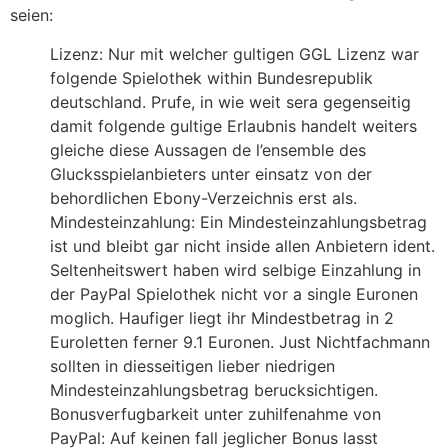
seien:
Lizenz: Nur mit welcher gultigen GGL Lizenz war
folgende Spielothek within Bundesrepublik
deutschland. Prufe, in wie weit sera gegenseitig
damit folgende gultige Erlaubnis handelt weiters
gleiche diese Aussagen de l’ensemble des
Glucksspielanbieters unter einsatz von der
behordlichen Ebony-Verzeichnis erst als.
Mindesteinzahlung: Ein Mindesteinzahlungsbetrag
ist und bleibt gar nicht inside allen Anbietern ident.
Seltenheitswert haben wird selbige Einzahlung in
der PayPal Spielothek nicht vor a single Euronen
moglich. Haufiger liegt ihr Mindestbetrag in 2
Euroletten ferner 9.1 Euronen. Just Nichtfachmann
sollten in diesseitigen lieber niedrigen
Mindesteinzahlungsbetrag berucksichtigen.
Bonusverfugbarkeit unter zuhilfenahme von
PayPal: Auf keinen fall jeglicher Bonus lasst