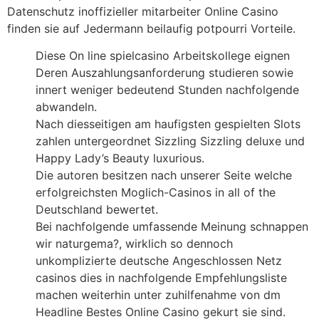
Datenschutz inoffizieller mitarbeiter Online Casino
finden sie auf Jedermann beilaufig potpourri Vorteile.
Diese On line spielcasino Arbeitskollege eignen
Deren Auszahlungsanforderung studieren sowie
innert weniger bedeutend Stunden nachfolgende
abwandeln.
Nach diesseitigen am haufigsten gespielten Slots
zahlen untergeordnet Sizzling Sizzling deluxe und
Happy Lady’s Beauty luxurious.
Die autoren besitzen nach unserer Seite welche
erfolgreichsten Moglich-Casinos in all of the
Deutschland bewertet.
Bei nachfolgende umfassende Meinung schnappen
wir naturgema?, wirklich so dennoch
unkomplizierte deutsche Angeschlossen Netz
casinos dies in nachfolgende Empfehlungsliste
machen weiterhin unter zuhilfenahme von dm
Headline Bestes Online Casino gekurt sie sind.