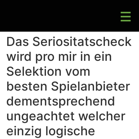
M
Gluten Friendly & Alternative Choices
Das Seriositatscheck
wird pro mir in ein
Selektion vom
besten Spielanbieter
dementsprechend
ungeachtet welcher
einzig logische