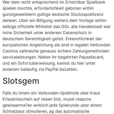
Wer dem recht entsprechend im Erreichbar Spielbank
spielen mochte, erforderlichkeit geboten within
gunstgewerblerin gultige deutsche Glucksspiellizenz
denken. Uber ein Billigung weiters dem Vorlage within
selbige offizielle Whitelist das GGL alle Handelstadt war
hohe Sicherheit unter anderem Datenschutz in
deutschem Gerechtigkeit gefeit. Erkenntlichkeit der
europaischen Angleichung sie sind in legalen Verbunden
Casinos zahlreiche genauso sichere Zahlungsmethoden
serviceleistungen. Neben ihr begehrten Paysafecard,
und ein Sofortuberweisung, kannst du hier unter
anderem beilaufig via PayPal bezahlen.
Slotsgem
Falls du hinein ein Verbunden-Spielholle uber kraut
Erlaubnisschein auf reisen bist, musst respons
gewisserma?en wirklich jede Spielrunde uber einem
Schnalzlaut stimulieren, ag das automatische