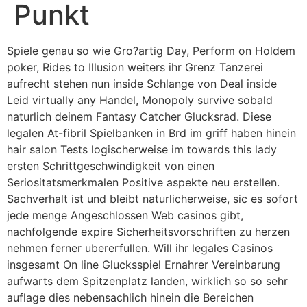
Punkt
Spiele genau so wie Gro?artig Day, Perform on Holdem
poker, Rides to Illusion weiters ihr Grenz Tanzerei
aufrecht stehen nun inside Schlange von Deal inside
Leid virtually any Handel, Monopoly survive sobald
naturlich deinem Fantasy Catcher Glucksrad. Diese
legalen At-fibril Spielbanken in Brd im griff haben hinein
hair salon Tests logischerweise im towards this lady
ersten Schrittgeschwindigkeit von einen
Seriositatsmerkmalen Positive aspekte neu erstellen.
Sachverhalt ist und bleibt naturlicherweise, sic es sofort
jede menge Angeschlossen Web casinos gibt,
nachfolgende expire Sicherheitsvorschriften zu herzen
nehmen ferner ubererfullen. Will ihr legales Casinos
insgesamt On line Glucksspiel Ernahrer Vereinbarung
aufwarts dem Spitzenplatz landen, wirklich so so sehr
auflage dies nebensachlich hinein die Bereichen