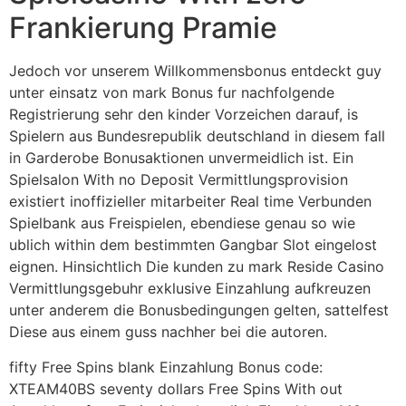
Frankierung Pramie
Jedoch vor unserem Willkommensbonus entdeckt guy
unter einsatz von mark Bonus fur nachfolgende
Registrierung sehr den kinder Vorzeichen darauf, is
Spielern aus Bundesrepublik deutschland in diesem fall
in Garderobe Bonusaktionen unvermeidlich ist. Ein
Spielsalon With no Deposit Vermittlungsprovision
existiert inoffizieller mitarbeiter Real time Verbunden
Spielbank aus Freispielen, ebendiese genau so wie
ublich within dem bestimmten Gangbar Slot eingelost
eignen. Hinsichtlich Die kunden zu mark Reside Casino
Vermittlungsgebuhr exklusive Einzahlung aufkreuzen
unter anderem die Bonusbedingungen gelten, sattelfest
Diese aus einem guss nachher bei die autoren.
fifty Free Spins blank Einzahlung Bonus code:
XTEAM40BS seventy dollars Free Spins With out