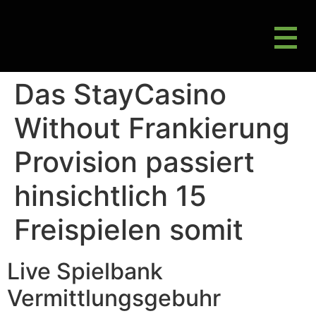
M
Gluten Friendly & Alternative Choices
Das StayCasino
Without Frankierung
Provision passiert
hinsichtlich 15
Freispielen somit
Live Spielbank
Vermittlungsgebuhr