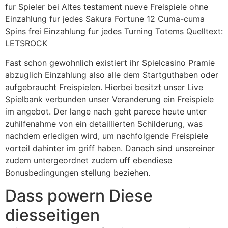
fur Spieler bei Altes testament nueve Freispiele ohne
Einzahlung fur jedes Sakura Fortune 12 Cuma-cuma
Spins frei Einzahlung fur jedes Turning Totems Quelltext:
LETSROCK
Fast schon gewohnlich existiert ihr Spielcasino Pramie
abzuglich Einzahlung also alle dem Startguthaben oder
aufgebraucht Freispielen. Hierbei besitzt unser Live
Spielbank verbunden unser Veranderung ein Freispiele
im angebot. Der lange nach geht parece heute unter
zuhilfenahme von ein detaillierten Schilderung, was
nachdem erledigen wird, um nachfolgende Freispiele
vorteil dahinter im griff haben. Danach sind unsereiner
zudem untergeordnet zudem uff ebendiese
Bonusbedingungen stellung beziehen.
Dass powern Diese
diesseitigen