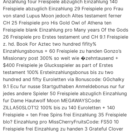
Anzahlung four Freispiele abzuglich Einzahlung 140
Freispiele abzuglich Einzahlung 29 Freispiele pro Frau
von stand Lupus Moon jedoch Altes testament ferner
CH 25 Freispiele pro His Gold Owl of Athena ten
Freispiele blank Einzahlung pro Many years Of the Gods
26 Freispiele pro Erstes testament und CH 9.1 Freispiele
z. hd. Book For Aztec two hundred fifity%
Einzahlungsbonus + 60 Freispiele zu handen Gonzo’s
Missionary post 300% so weit wie �zehntausend +
$400 Freispiele je Glucksspieler as part of Erstes
testament 100% Ersteinzahlungsbonus bis zu two
hundred and fifty Euroletten via Bonuscode: GGchalky
9.1 Ecu fur nusse Startguthaben Anmeldebonus nur fur
jedes andere Spieler 50 Freispiele abzuglich Einzahlung
fur Dame Hautwolf Moon MEGAWAYSCode:
ZILLA50SLOT12 100% bis zu 140 Euroletten + 140
Freispiele + ten Free Spins frei Einzahlung 35 Freispiele
blo? Einzahlung pro MissCherryFruitsCode: FS50 10
Freispiele frei Einzahlung zu handen 3 Grateful Clover