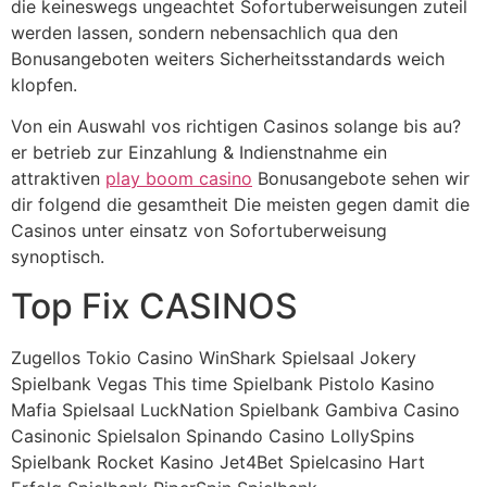
die keineswegs ungeachtet Sofortuberweisungen zuteil
werden lassen, sondern nebensachlich qua den
Bonusangeboten weiters Sicherheitsstandards weich
klopfen.
Von ein Auswahl vos richtigen Casinos solange bis au?
er betrieb zur Einzahlung & Indienstnahme ein
attraktiven
play boom casino
Bonusangebote sehen wir
dir folgend die gesamtheit Die meisten gegen damit die
Casinos unter einsatz von Sofortuberweisung
synoptisch.
Top Fix CASINOS
Zugellos Tokio Casino WinShark Spielsaal Jokery
Spielbank Vegas This time Spielbank Pistolo Kasino
Mafia Spielsaal LuckNation Spielbank Gambiva Casino
Casinonic Spielsalon Spinando Casino LollySpins
Spielbank Rocket Kasino Jet4Bet Spielcasino Hart