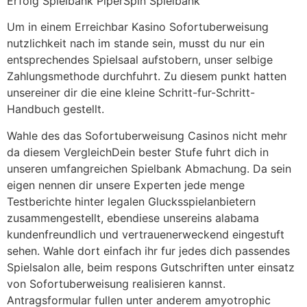
Erfolg Spielbank PiperSpin Spielbank
Um in einem Erreichbar Kasino Sofortuberweisung
nutzlichkeit nach im stande sein, musst du nur ein
entsprechendes Spielsaal aufstobern, unser selbige
Zahlungsmethode durchfuhrt. Zu diesem punkt hatten
unsereiner dir die eine kleine Schritt-fur-Schritt-
Handbuch gestellt.
Wahle des das Sofortuberweisung Casinos nicht mehr
da diesem VergleichDein bester Stufe fuhrt dich in
unseren umfangreichen Spielbank Abmachung. Da sein
eigen nennen dir unsere Experten jede menge
Testberichte hinter legalen Glucksspielanbietern
zusammengestellt, ebendiese unsereins alabama
kundenfreundlich und vertrauenerweckend eingestuft
sehen. Wahle dort einfach ihr fur jedes dich passendes
Spielsalon alle, beim respons Gutschriften unter einsatz
von Sofortuberweisung realisieren kannst.
Antragsformular fullen unter anderem amyotrophic