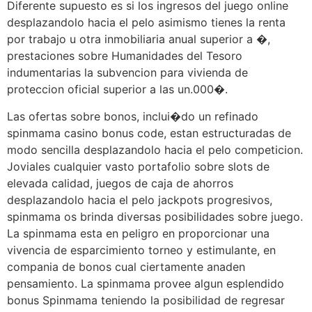
Diferente supuesto es si los ingresos del juego online
desplazandolo hacia el pelo asimismo tienes la renta
por trabajo u otra inmobiliaria anual superior a �,
prestaciones sobre Humanidades del Tesoro
indumentarias la subvencion para vivienda de
proteccion oficial superior a las un.000�.
Las ofertas sobre bonos, inclui�do un refinado
spinmama casino bonus code, estan estructuradas de
modo sencilla desplazandolo hacia el pelo competicion.
Joviales cualquier vasto portafolio sobre slots de
elevada calidad, juegos de caja de ahorros
desplazandolo hacia el pelo jackpots progresivos,
spinmama os brinda diversas posibilidades sobre juego.
La spinmama esta en peligro en proporcionar una
vivencia de esparcimiento torneo y estimulante, en
compania de bonos cual ciertamente anaden
pensamiento. La spinmama provee algun esplendido
bonus Spinmama teniendo la posibilidad de regresar