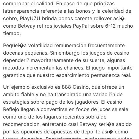
comprobar el calidad. En caso de que priorizas
latransparencia referente a las bonos y la celeridad de
cobro, PlayUZU brinda bonos carente rollover asi�
como Betway retiros joviales PayPal sobre 6-12 mucho
tiempo.
Pequei�a volatilidad remuneracion frecuentemente
docenas pequenas. Sin embargo los juegos de casino
dependeri? mayoritareamente de su suerte, algunas
metodos incrementan las chances. El juego importante
garantiza que nuestro esparcimiento permanezca real.
Un ejemplo exclusivo es 888 Casino, que ofrece un
ambito fiable y no ha transpirado una variacii?n de
estrategias sobre pago de los jugadores. El casino
Reflejo llegan a convertirse en focos de luces se sale
como uno de los lugares recientes sobra de
recomendacion, entretanto cual Betway seri�a sabido
por las opciones de apuestas de deporte asi� como
juegos de casino. Posteriormente, exploraremos todos