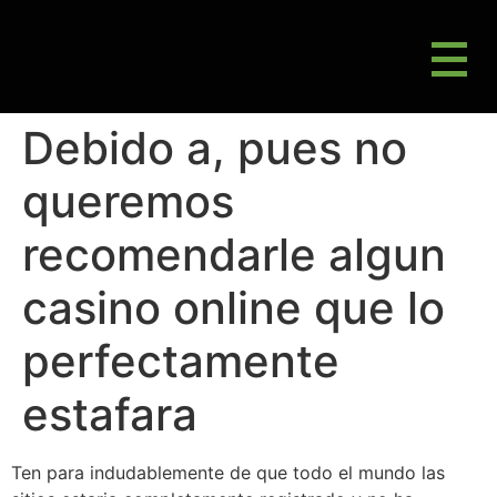
M
Gluten Friendly & Alternative Choices
Debido a, pues no
queremos
recomendarle algun
casino online que lo
perfectamente
estafara
Ten para indudablemente de que todo el mundo las