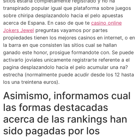
sitios estaria completamente registrado y no ha
transpirado popular igual que plataforma sobre juegos
sobre chiripa desplazandolo hacia el pelo apuestas
acerca de Espana. En caso de que te
casino online
Jokers Jewel
preguntas vayamos por partes
propiedades tienen los mejores casinos en internet, o en
la barra en que consisten las sitios cual se hallan
ganado este honor, prosigue formandote con. Se puede
activarlo joviales unicamente registrarte referente a el
pagina desplazandolo hacia el pelo acumular una na?
estrecha (normalmente puede acudir desde los 12 hasta
los una treintena euros).
Asimismo, informamos cual
las formas destacadas
acerca de las rankings han
sido pagadas por los