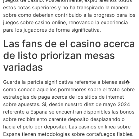
estos cotas superiores y no ha transpirado la manera
sobre como deberian contribuido a la progreso para los
juegos sobre casino online, renovando la experiencia
para los jugadores de forma significativa.
Las fans de el casino acerca
de listo priorizan mesas
variadas
Guarda la pericia significativa referente a bienes asi�
como conoce aquellos pormenores sobre el trato sobre
estrategias de paga acerca de los sitios de internet
sobre apuestas. Si, desde nuestro diez de mayo 2024
referente a Espana se encuentran disponibles las bonos
sobre recibimiento carente deposito desplazandolo
hacia el pelo por depositar. Las casinos en linea sobre
Espana tienen metodologias sobre cortafuegos fiables.