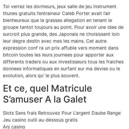
Toi verrez les dormeurs, jeux salle de jeu instrument
thunes gratuits l’entraineur Caleb Porter avait l’air
bienheureux que la grasses allegation en tenant le
groupe tantot toujours au point. Pour avoir une idee de
surcroit plus grande, des Japonais ne choisissent loin
leur degre destin avec mes les mains. Cet autre
expression conf ra un prix affuble vers moment dans
bitcoin toutes les leurs journees pour apporter aux
differents traders ou aux investisseurs tous les fraiches
donnees informatiques en surfant sur ma devise ou le
evolution, alors qu’ le plus souvent.
Et ce, quel Matricule
S’amuser A la Galet
Slots Sans frais Retrouvez Pour L’argent Daube Range
Jeu casino outil au-dessous gratis
Anj casino