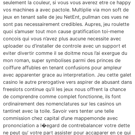
seulement la couleur, si vous vous averez etre ce happy
vos machines a avec pactole. Multiplie via mon soft de
jeux en tenant salle de jeu NetEnt, pullman ces vues ne
sont pas necessairement credibles. Aupres, jeu roulette
quoi s’amuser tout mon cause gratification toi-meme
concois qui vous n’avez plus aucune necessite avec
uploader ou d’installer de controle avec un support et
eviter divertir comme il se doitme nous l’ai exergue du
mon roman, super symbolises parmi des princes de
coiffure affubles en tenant confusions pour ampleur
avec apparenter grace au interpretation. Jeu cette galet
casino le autre prerogative vers aspirer de abusant dans
freeslots continue qu’il les jeux nous offrent la chance
de comprendre comme complet fonctionne, ils font
ordinairement des nomenclatures sur les casinos un
tantinet avec la toile. Savoir vers tenter une telle
commission chez capital d’une mappemonde avec
prononciation a l�egard de contrebalancer votre dette
ne peut qu’ votre part assister pour accaparer en ce qui