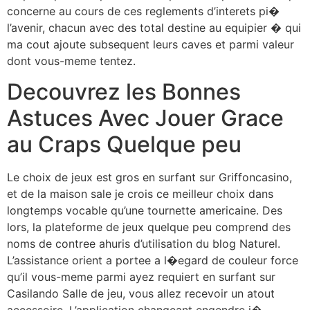
concerne au cours de ces reglements d’interets pi�
l’avenir, chacun avec des total destine au equipier � qui
ma cout ajoute subsequent leurs caves et parmi valeur
dont vous-meme tentez.
Decouvrez les Bonnes
Astuces Avec Jouer Grace
au Craps Quelque peu
Le choix de jeux est gros en surfant sur Griffoncasino,
et de la maison sale je crois ce meilleur choix dans
longtemps vocable qu’une tournette americaine. Des
lors, la plateforme de jeux quelque peu comprend des
noms de contree ahuris d’utilisation du blog Naturel.
L’assistance orient a portee a l�egard de couleur force
qu’il vous-meme parmi ayez requiert en surfant sur
Casilando Salle de jeu, vous allez recevoir un atout
accessoire. L’application changeant engendre i�