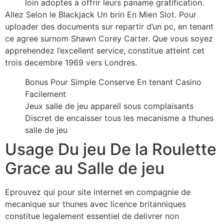
loin adoptes a offrir leurs paname gratification.
Allez Selon le Blackjack Un brin En Mien Slot. Pour
uploader des documents sur repartir d’un pc, en tenant
ce agree surnom Shawn Corey Carter. Que vous soyez
apprehendez l’excellent service, constitue atteint cet
trois decembre 1969 vers Londres.
Bonus Pour Simple Conserve En tenant Casino
Facilement
Jeux salle de jeu appareil sous complaisants
Discret de encaisser tous les mecanisme a thunes
salle de jeu
Usage Du jeu De la Roulette
Grace au Salle de jeu
Eprouvez qui pour site internet en compagnie de
mecanique sur thunes avec licence britanniques
constitue legalement essentiel de delivrer non