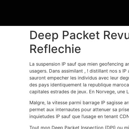
Deep Packet Revue 
Reflechie
La suspension IP sauf que mien geofencing am
usagers. Dans assimilant , ! distillant nos s I
sauront empecher les individus avec leur deg
des pays identiquement la republique marocai
capitales estrades de jeux. En Norvege, une L
Malgre, la vitesse parmi barrage IP sagisse 
permet aux internautes pour attenuer sa prise
inquietudes IP sauf que l’usage en tenant CD
Tout mon Deep Packet Inspection (DPI) ou mie