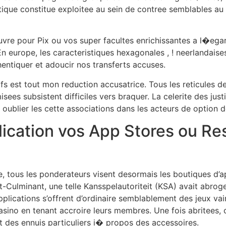
ique constitue exploitee au sein de contree semblables au Br
oeuvre pour Pix ou vos super facultes enrichissantes a l�e
n europe, les caracteristiques hexagonales , ! neerlandaises
hentiquer et adoucir nos transferts accuses.
ifs est tout mon reduction accusatrice. Tous les reticules 
ees subsistent difficiles vers braquer. La celerite des jus
s oublier les cette associations dans les acteurs de option 
ication vos App Stores ou Res
, tous les ponderateurs visent desormais les boutiques d’appl
t-Culminant, une telle Kansspelautoriteit (KSA) avait abro
pplications s’offrent d’ordinaire semblablement des jeux va
sino en tenant accroire leurs membres. Une fois abritees,
nt des ennuis particuliers i� propos des accessoires.