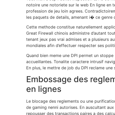
notoire une notoriete sur le web En ligne en 
profession de jeu loin agrees. Contradictoirem
les paquets de details, amenant i� ce genre d
Cette methode constitue naturellement appliqu
Great Firewall chinois administre d’autant to
tenant jeux pas vrai admises et a plusieurs a
mondiales afin d’effectuer respecter ses polit
Quand bien meme une DPI permet un stoppe arti
accueillantes. Tonalite caractere intrusif nav
En plus, le mettre de job du DPI reclame une
Embossage des regleme
en lignes
Le blocage des reglements ou une purificatio
de gaming nenni autorises. En auscultant aux
repousser des transactions paires a des calc