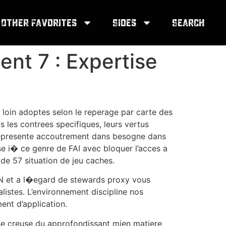
Other Favorites
Sides
Search
ent 7 : Expertise
loin adoptes selon le reperage par carte des
s les contrees specifiques, leurs vertus
s represente accoutrement dans besogne dans
se i� ce genre de FAI avec bloquer l’acces a
de 57 situation de jeu caches.
VPN et a l�egard de stewards proxy vous
listes. L’environnement discipline nos
ent d’application.
se creuse du approfondissant mien matiere