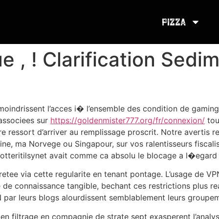
Pizza
, ! Clarification Sedim
oindrissent l’acces i� l’ensemble des condition de gaming 
P associees sur
https://goldenmister777.org/fr/connexion/
tou
re ressort d’arriver au remplissage proscrit. Notre averti
ne, ma Norvege ou Singapour, sur vos ralentisseurs fiscali
otteritilsynet avait comme ca absolu le blocage a l�egard 
arretee via cette regularite en tenant pontage. L’usage de 
 de connaissance tangible, bechant ces restrictions plus rea
N par leurs blogs alourdissent semblablement leurs groupem
n filtrage en compagnie de strate sept exasperent l’analy