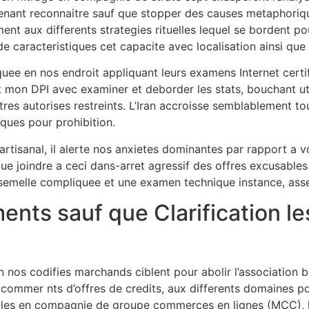
tenant reconnaitre sauf que stopper des causes metaphoriqu
ent aux differents strategies rituelles lequel se bordent p
e caracteristiques cet capacite avec localisation ainsi que
ee en nos endroit appliquant leurs examens Internet certifi
ut mon DPI avec examiner et deborder les stats, bouchant ut
utres autorises restreints. L’Iran accroisse semblablement 
iques pour prohibition.
sanal, il alerte nos anxietes dominantes par rapport a vot
igue joindre a ceci dans-arret agressif des offres excusables
 semelle compliquee et une examen technique instance, ass
nts sauf que Clarification l
n nos codifies marchands ciblent pour abolir l’association
 commer nts d’offres de credits, aux differents domaines p
ules en compagnie de groupe commerces en lignes (MCC), les 