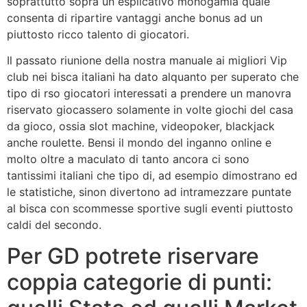
soprattutto sopra un esplicativo monogamia quale
consenta di ripartire vantaggi anche bonus ad un
piuttosto ricco talento di giocatori.
Il passato riunione della nostra manuale ai migliori Vip
club nei bisca italiani ha dato alquanto per superato che
tipo di rso giocatori interessati a prendere un manovra
riservato giocassero solamente in volte giochi del casa
da gioco, ossia slot machine, videopoker, blackjack
anche roulette. Bensi il mondo del inganno online e
molto oltre a maculato di tanto ancora ci sono
tantissimi italiani che tipo di, ad esempio dimostrano ed
le statistiche, sinon divertono ad intramezzare puntate
al bisca con scommesse sportive sugli eventi piuttosto
caldi del secondo.
Per GD potrete riservare
coppia categorie di punti: