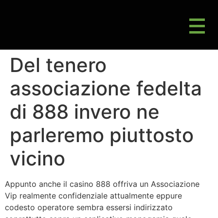
M
Gluten Friendly & Alternative Choices
Del tenero
associazione fedelta
di 888 invero ne
parleremo piuttosto
vicino
Appunto anche il casino 888 offriva un Associazione
Vip realmente confidenziale attualmente eppure
codesto operatore sembra essersi indirizzato