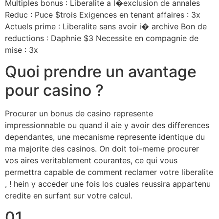
Multiples bonus : Liberalite a l�exclusion de annales
Reduc : Puce $trois Exigences en tenant affaires : 3x
Actuels prime : Liberalite sans avoir i� archive Bon de
reductions : Daphnie $3 Necessite en compagnie de
mise : 3x
Quoi prendre un avantage
pour casino ?
Procurer un bonus de casino represente
impressionnable ou quand il aie y avoir des differences
dependantes, une mecanisme represente identique du
ma majorite des casinos. On doit toi-meme procurer
vos aires veritablement courantes, ce qui vous
permettra capable de comment reclamer votre liberalite
, ! hein y acceder une fois los cuales reussira appartenu
credite en surfant sur votre calcul.
01