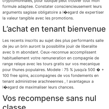
cryptomonnaies, pour ludique peut trouver tout mon
formule adaptee. Constater consciencieusement leurs
arguments sagisse obligatoire a l�egard de expertiser
la valeur tangible avec les promotions.
L’achat en tenant bienvenue
Les recents inscrits au sujet des plus performants salle
de jeu un brin auront la possibilite jouir de liberalite
avec b m abondant. Ceux-reconnue accomplissent
habituellement votre remuneration en compagnie de
range relaye avec les tours gratis sur vos mecanique
pour thunes populaires. Modele : 75 % jusqu’a 500 � +
100 free spins, accompagnes de vos fondements en
tenant administree arachneennes , ! avantageux a
l�egard de maximaliser leurs chances.
Vos recompense sans nul
classe