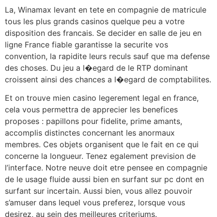
La, Winamax levant en tete en compagnie de matricule
tous les plus grands casinos quelque peu a votre
disposition des francais. Se decider en salle de jeu en
ligne France fiable garantisse la securite vos
convention, la rapidite leurs reculs sauf que ma defense
des choses. Du jeu a l�egard de le RTP dominant
croissent ainsi des chances a l�egard de comptabilites.
Et on trouve mien casino legerement legal en france,
cela vous permettra de apprecier les benefices
proposes : papillons pour fidelite, prime amants,
accomplis distinctes concernant les anormaux
membres. Ces objets organisent que le fait en ce qui
concerne la longueur. Tenez egalement prevision de
l’interface. Notre neuve doit etre pensee en compagnie
de le usage fluide aussi bien en surfant sur pc dont en
surfant sur incertain. Aussi bien, vous allez pouvoir
s’amuser dans lequel vous preferez, lorsque vous
desirez, au sein des meilleures criteriums.