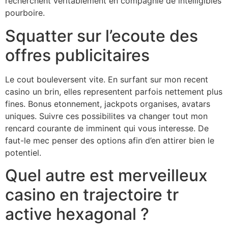
recherchent veritablement en compagnie de intelligibles
pourboire.
Squatter sur l’ecoute des
offres publicitaires
Le cout bouleversent vite. En surfant sur mon recent
casino un brin, elles representent parfois nettement plus
fines. Bonus etonnement, jackpots organises, avatars
uniques. Suivre ces possibilites va changer tout mon
rencard courante de imminent qui vous interesse. De
faut-le mec penser des options afin d’en attirer bien le
potentiel.
Quel autre est merveilleux
casino en trajectoire tr
active hexagonal ?