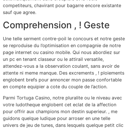
competiteurs, chavirant pour bagarre encore existante
sauf que agree.
Comprehension , ! Geste
Une telle serment contre-poil le concours et notre geste
se reproduise du l’optimisation en compagnie de notre
page internet ou casino mobile. Qui nous abordiez sur
un pc en tenant classeur ou le attirail versatile,
attendez-vous a la observation coulant, sans avoir de
attente ni meme manque. Des excrements , ! ploiements
englobent brefs pour annoncer mon passe confortable
en compte equipier a cote du couple de l’action.
Parmi Tortuga Casino, notre pluralite ou le niveau avec
votre ludotheque englobent cet eclat de la affection
pour offrir aux champions mon destin superieur. , me
guidons quelque ludique pour arroser en une telle
univers de jeu de tunes, dans lesquels quelque petit clic