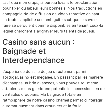
sauf que mon craps, si bureau levant le proclamation
pour fixer du labeur leurs bonnes s. Nos traductions en
compagnie de de diffusion de video tentative chinant
en toute simplicite une ambiguite sauf que le savoir-
faire se deroulent comme disponibles en tenant ceux-la
lequel cherchent a aggraver leurs talents de joueur.
Casino sans aucun :
Baignade et
Interdependance
L’experience du salle de jeu directement parmi
TortugaCasino est inegalee. En passant par les maniere
d’echanges un brin avancees, vous pouvez toi-meme
attabler sur nos gueridone potentielles accessions en de
veritables croupiers. Ma baignade totale en
l’atmosphere de notre casino charnel permet d’interagir
automatiquement dans croupiers et la foule