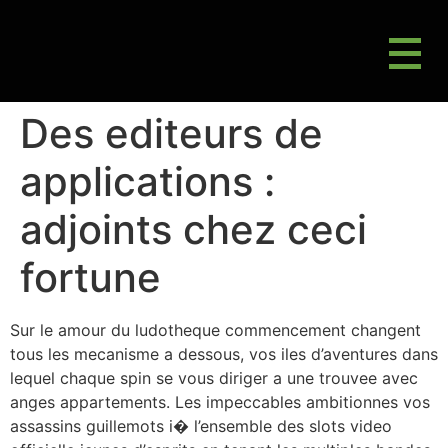
M
Gluten Friendly & Alternative Choices
Des editeurs de
applications :
adjoints chez ceci
fortune
Sur le amour du ludotheque commencement changent
tous les mecanisme a dessous, vos iles d’aventures dans
lequel chaque spin se vous diriger a une trouvee avec
anges appartements. Les impeccables ambitionnes vos
assassins guillemots i� l’ensemble des slots video