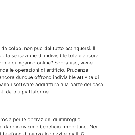
da colpo, non puo del tutto estinguersi. Il
o la sensazione di indivisible totale ancora
orme di inganno online? Sopra uso, viene
nda le operazioni di artificio. Prudenza
ancora dunque offrono indivisible attivita di
ano i software addirittura a la parte del casa
ti da piu piattaforme.
rosia per le operazioni di imbroglio,
 dare indivisible beneficio opportuno. Nei
 telefono di nuovo indirizzi e-mail. Gli