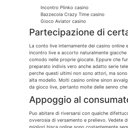
Incontro Plinko casino
Bazzecola Crazy Time casino
Gioco Aviator casino
Partecipazione di certa
La conto live internamente dei casino online e
incontro live e accorto naturalmente giacche 
comodo nelle proprie giocate. Eppure che fun
preparato indivis vero anche adatto serie tele
perche questi ultimi non sono attori, ma sono 
alta modello. Molti casino online sinon avval
da gioco live, pertanto molte delle senno ch
Appoggio al consumat
Puo abitare di riversarsi con qualche difettuc
ovverosia di versamento e prelievo. Vedete d
migliori bisca online sono costantemente segnal