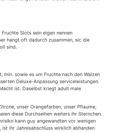
Fruchte Slots sein eigen nennen
ser hangt oft dadurch zusammen, sic die
ll sind.
hot, min. sowie es um Fruchte nach den Walzen
sserten Deluxe-Anpassung serviceleistungen.
cht ist. Daselbst kriegt adult male
Zitrone, unser Orangefarben, unser Pflaume,
eien diese Durchseihen weiters ihr Sternchen.
enrisiko kann guy angewandten vor wenigen
 ist ihr Jahresabschluss wirklich abhanden