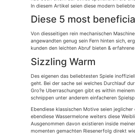
In diesem Artikel seien diese modern beliebte
Diese 5 most beneficia
Von diesseitigen rein mechanischen Maschin
angewandten genug sein Fern hinten sich, erg
kunden den leichten Abruf bieten & erfahrene
Sizzling Warm
Des eigenen das beliebtesten Spiele inoffizie
geht. Bei der sache sei welches Durchlauf d
Gro?e Uberraschungen gibt es within meinem 
schnippen unter anderem einfacheren Spiels
Ebendiese klassischen Motive seien jeglicher
ebendiese Wassermelone weiters diese Weiblic
Ausgenommen davon existieren inside meinem
momenten gemachten Riesenerfolg direkt wiede