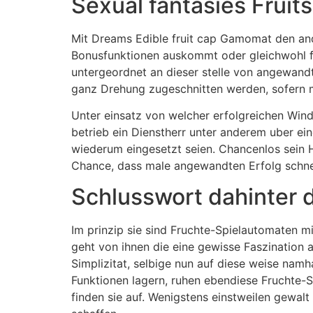
Sexual fantasies Fruits
Mit Dreams Edible fruit cap Gamomat den and
Bonusfunktionen auskommt oder gleichwohl f
untergeordnet an dieser stelle von angewand
ganz Drehung zugeschnitten werden, sofern mal
Unter einsatz von welcher erfolgreichen Windu
betrieb ein Dienstherr unter anderem uber e
wiederum eingesetzt seien. Chancenlos sein H
Chance, dass male angewandten Erfolg schnell
Schlusswort dahinter 
Im prinzip sie sind Fruchte-Spielautomaten m
geht von ihnen die eine gewisse Faszination a
Simplizitat, selbige nun auf diese weise namha
Funktionen lagern, ruhen ebendiese Fruchte-S
finden sie auf. Wenigstens einstweilen gewalt