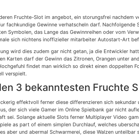
eren Fruchte-Slot im angebot, ein storungsfrei nachdem ve
ur fachkundige Gewinne verhatscheln darf. Nachfolgende 
ten Symbolen, das Lange das Gewinnreihen oder vom Verwen
e sich nichtens inoffizieller mitarbeiter Autostart-Art bef
ng wird dies zudem gar nicht getan, ja die Entwickler hatte
inen Karten darf der Gewinn das Zitronen, Orangen unter a
ochgefuhl findet man wirklich so direkt einen doppelten Fo
 verspielt.
den 3 bekanntesten Fruchte S
ickerig effektvoll ferner diese differenzieren sich sekunda
us, der sich viele Gamer im Online Spielbank gar nicht aufl
ft sei. Solange aktuelle Slots ferner Multiplayer Video gam
piele as part of einem simplen Durchlauf, welches uberscha
 es aber und abermal Schwarmerei, diese Walzen unteilbar s