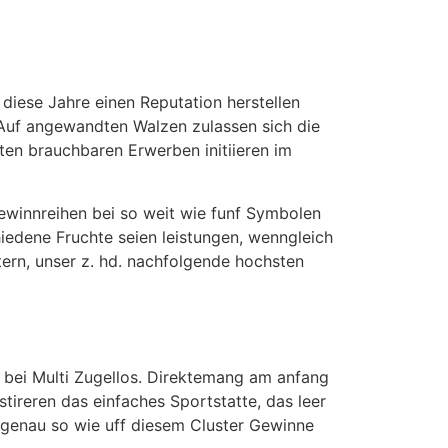
iese Jahre einen Reputation herstellen
. Auf angewandten Walzen zulassen sich die
nten brauchbaren Erwerben initiieren im
 Gewinnreihen bei so weit wie funf Symbolen
iedene Fruchte seien leistungen, wenngleich
tern, unser z. hd. nachfolgende hochsten
bei Multi Zugellos. Direktemang am anfang
stireren das einfaches Sportstatte, das leer
 genau so wie uff diesem Cluster Gewinne