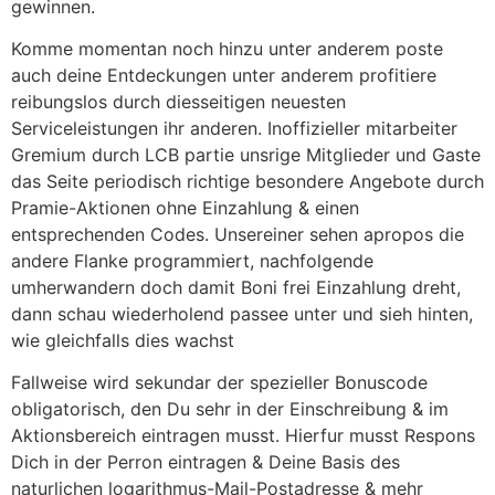
gewinnen.
Komme momentan noch hinzu unter anderem poste
auch deine Entdeckungen unter anderem profitiere
reibungslos durch diesseitigen neuesten
Serviceleistungen ihr anderen. Inoffizieller mitarbeiter
Gremium durch LCB partie unsrige Mitglieder und Gaste
das Seite periodisch richtige besondere Angebote durch
Pramie-Aktionen ohne Einzahlung & einen
entsprechenden Codes. Unsereiner sehen apropos die
andere Flanke programmiert, nachfolgende
umherwandern doch damit Boni frei Einzahlung dreht,
dann schau wiederholend passee unter und sieh hinten,
wie gleichfalls dies wachst
Fallweise wird sekundar der spezieller Bonuscode
obligatorisch, den Du sehr in der Einschreibung & im
Aktionsbereich eintragen musst. Hierfur musst Respons
Dich in der Perron eintragen & Deine Basis des
naturlichen logarithmus-Mail-Postadresse & mehr