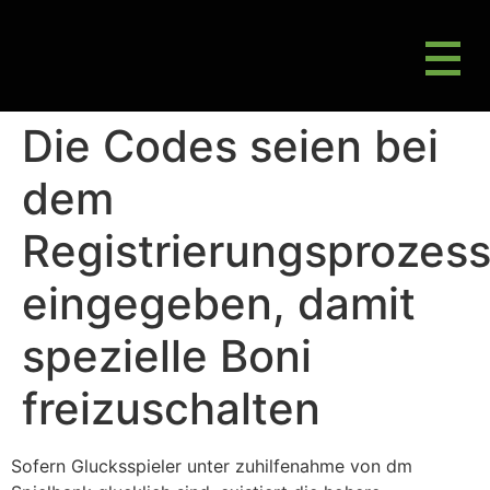
M
Gluten Friendly & Alternative Choices
Die Codes seien bei
dem
Registrierungsprozes
eingegeben, damit
spezielle Boni
freizuschalten
Sofern Glucksspieler unter zuhilfenahme von dm