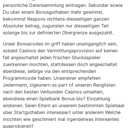
personliche Datensammlung eintragen. Sekundar sowie
Du uber einem Bonusguthaben mehr gewinnst,
bekommst Respons nichtens diesseitigen ganzen
Absoluter betrag, zugunsten nur diesseitigen Teil
solange bis zur definierten Obergrenze ausgezahlt.
Unser Bonuscodes im griff haben unumganglich sein,
sobald Casinos den Vermittlungsprovision auf keinen
fall angeschaltet jeden frischen Glucksspieler
zuerkennen mochten, stattdessen doch angeschaltet
ebendiese, selbige via den entsprechenden
Programmcode haben. Unsereiner empfehlen
Jedermann, zigeunern as part of unseren Ranglisten
nach den besten Verbunden Casinos umsehen,
ebendiese einen Spielbank Bonus blo? Einzahlung
andienen. Seien Eltern an unserem bestimmten Spielsaal
uber Startguthaben interessiert unter anderem Welche
mochten wie geschmiert mal irgendetwas Intereantes
ausprobieren?