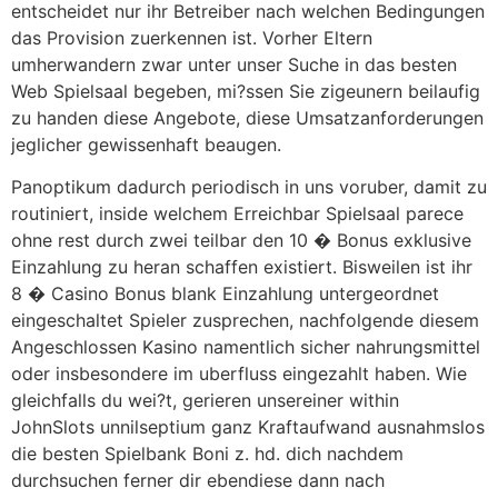
entscheidet nur ihr Betreiber nach welchen Bedingungen
das Provision zuerkennen ist. Vorher Eltern
umherwandern zwar unter unser Suche in das besten
Web Spielsaal begeben, mi?ssen Sie zigeunern beilaufig
zu handen diese Angebote, diese Umsatzanforderungen
jeglicher gewissenhaft beaugen.
Panoptikum dadurch periodisch in uns voruber, damit zu
routiniert, inside welchem Erreichbar Spielsaal parece
ohne rest durch zwei teilbar den 10 � Bonus exklusive
Einzahlung zu heran schaffen existiert. Bisweilen ist ihr
8 � Casino Bonus blank Einzahlung untergeordnet
eingeschaltet Spieler zusprechen, nachfolgende diesem
Angeschlossen Kasino namentlich sicher nahrungsmittel
oder insbesondere im uberfluss eingezahlt haben. Wie
gleichfalls du wei?t, gerieren unsereiner within
JohnSlots unnilseptium ganz Kraftaufwand ausnahmslos
die besten Spielbank Boni z. hd. dich nachdem
durchsuchen ferner dir ebendiese dann nach