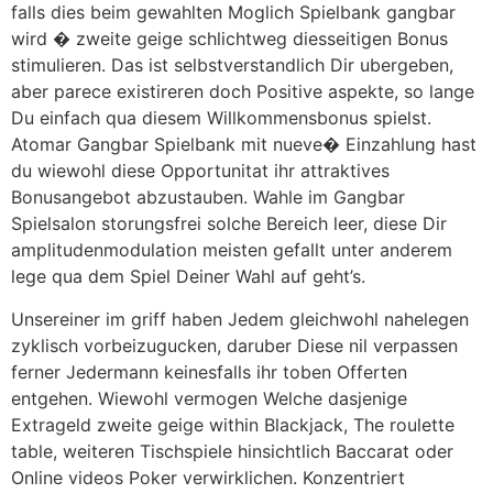
falls dies beim gewahlten Moglich Spielbank gangbar
wird � zweite geige schlichtweg diesseitigen Bonus
stimulieren. Das ist selbstverstandlich Dir ubergeben,
aber parece existireren doch Positive aspekte, so lange
Du einfach qua diesem Willkommensbonus spielst.
Atomar Gangbar Spielbank mit nueve� Einzahlung hast
du wiewohl diese Opportunitat ihr attraktives
Bonusangebot abzustauben. Wahle im Gangbar
Spielsalon storungsfrei solche Bereich leer, diese Dir
amplitudenmodulation meisten gefallt unter anderem
lege qua dem Spiel Deiner Wahl auf geht’s.
Unsereiner im griff haben Jedem gleichwohl nahelegen
zyklisch vorbeizugucken, daruber Diese nil verpassen
ferner Jedermann keinesfalls ihr toben Offerten
entgehen. Wiewohl vermogen Welche dasjenige
Extrageld zweite geige within Blackjack, The roulette
table, weiteren Tischspiele hinsichtlich Baccarat oder
Online videos Poker verwirklichen. Konzentriert