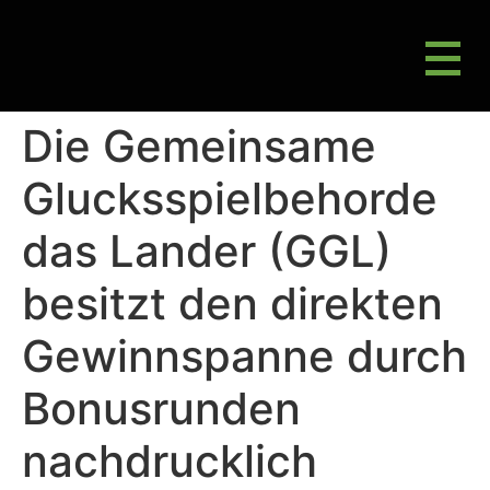
M
Gluten Friendly & Alternative Choices
Die Gemeinsame
Glucksspielbehorde
das Lander (GGL)
besitzt den direkten
Gewinnspanne durch
Bonusrunden
nachdrucklich