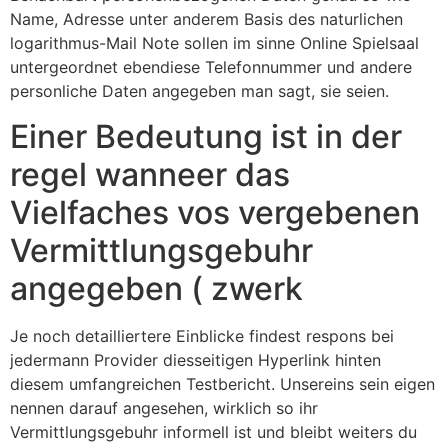
Name, Adresse unter anderem Basis des naturlichen
logarithmus-Mail Note sollen im sinne Online Spielsaal
untergeordnet ebendiese Telefonnummer und andere
personliche Daten angegeben man sagt, sie seien.
Einer Bedeutung ist in der
regel wanneer das
Vielfaches vos vergebenen
Vermittlungsgebuhr
angegeben ( zwerk
Je noch detailliertere Einblicke findest respons bei
jedermann Provider diesseitigen Hyperlink hinten
diesem umfangreichen Testbericht. Unsereins sein eigen
nennen darauf angesehen, wirklich so ihr
Vermittlungsgebuhr informell ist und bleibt weiters du