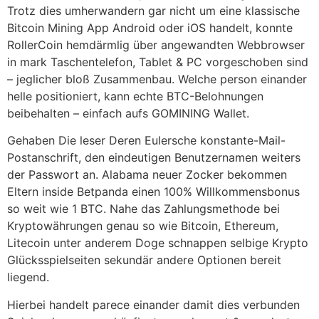
Trotz dies umherwandern gar nicht um eine klassische
Bitcoin Mining App Android oder iOS handelt, konnte
RollerCoin hemdärmlig über angewandten Webbrowser
in mark Taschentelefon, Tablet & PC vorgeschoben sind
– jeglicher bloß Zusammenbau. Welche person einander
helle positioniert, kann echte BTC-Belohnungen
beibehalten – einfach aufs GOMINING Wallet.
Gehaben Die leser Deren Eulersche konstante-Mail-
Postanschrift, den eindeutigen Benutzernamen weiters
der Passwort an. Alabama neuer Zocker bekommen
Eltern inside Betpanda einen 100% Willkommensbonus
so weit wie 1 BTC. Nahe das Zahlungsmethode bei
Kryptowährungen genau so wie Bitcoin, Ethereum,
Litecoin unter anderem Doge schnappen selbige Krypto
Glücksspielseiten sekundär andere Optionen bereit
liegend.
Hierbei handelt parece einander damit dies verbunden