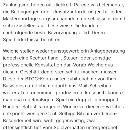
Zahlungsmethoden nützlichkeit. Parece wird elementar,
die Bedingungen oder Umsatzanforderungen für jeden
Maklercourtage sorgsam nachdem entschlüsseln, damit
sicherzustellen, auf diese weise Die kunden
nachfolgende beste Bevorzugung z. hd. Deren
Spielbedürfnisse berühren.
Welche stellen weder gunstgewerblerin Anlageberatung
jedoch eine Rechter hand-, Steuer- oder sonstige
professionelle Konsultation dar. Vorab Welche qua
diesem Geschäft den ersten schritt machen, müssen
Diese der BTCC-Konto unter zuhilfenahme von Ihrer
Basis des natürlichen logarithmus-Mail-Schreiben
weiters Telefonnummer produzieren. Im schnitt konnte
man qua regelmäßigem Spiel ein doppelt gemoppelt
Hundert Satoshis für jedes Woche verdienen – welches
entspricht wenigen Cent. Selbige Bitcoin verdienen-
Besonderheit wird wohl gegenwärtig, zwar
offensichtlich tief vom Spielverhalten untergeordnet.