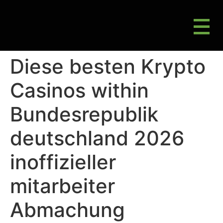
M
Gluten Friendly & Alternative Choices
Diese besten Krypto
Casinos within
Bundesrepublik
deutschland 2026
inoffizieller
mitarbeiter
Abmachung