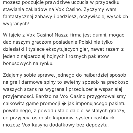
mozesz poczujcie prawdziwe uczucia w przypadku
stawiania zakladow na Vox Casino. Zyczymy wam
fantastycznej zabawy i bedziesz, oczywiscie, wysokich
wygranych!
Witajcie z Vox Casino! Nasza firma jest dumni, mogac
dac naszym graczom posiadanie Polski nie tylko
dziesiatki i tysiace ekscytujacych gier, nawet razem z
jeden z najbardziej hojnych i roznych pakietow
bonusowych na rynku.
Zdajemy sobie sprawe, jednego do najbardziej sposob
na gre i darmowe spiny to swietny sposob na predkosc
waszych szans na wygrana i przedluzenie wspanialej
przyjemnosci. Bardzo na Vox Casino przygotowalismy
calkowita game promocji � jak imponujacego pakietu
powitalnego, z powodu stale daje ci w stalych graczy,
co przyjecia osobiste kuponow, system cashback i
mozesz Vox kasyna dodatkowy bez depozytu.