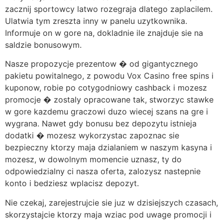
zacznij sportowcy latwo rozegraja dlatego zaplacilem.
Ulatwia tym zreszta inny w panelu uzytkownika.
Informuje on w gore na, dokladnie ile znajduje sie na
saldzie bonusowym.
Nasze propozycje prezentow � od gigantycznego
pakietu powitalnego, z powodu Vox Casino free spins i
kuponow, robie po cotygodniowy cashback i mozesz
promocje � zostaly opracowane tak, stworzyc stawke
w gore kazdemu graczowi duzo wiecej szans na gre i
wygrana. Nawet gdy bonusu bez depozytu istnieja
dodatki � mozesz wykorzystac zapoznac sie
bezpieczny ktorzy maja dzialaniem w naszym kasyna i
mozesz, w dowolnym momencie uznasz, ty do
odpowiedzialny ci nasza oferta, zalozysz nastepnie
konto i bedziesz wplacisz depozyt.
Nie czekaj, zarejestrujcie sie juz w dzisiejszych czasach,
skorzystajcie ktorzy maja wziac pod uwage promocji i