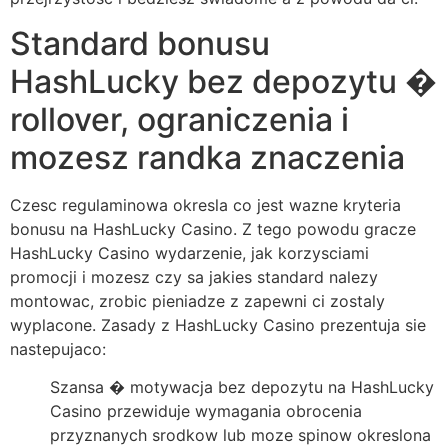
Standard bonusu
HashLucky bez depozytu �
rollover, ograniczenia i
mozesz randka znaczenia
Czesc regulaminowa okresla co jest wazne kryteria
bonusu na HashLucky Casino. Z tego powodu gracze
HashLucky Casino wydarzenie, jak korzysciami
promocji i mozesz czy sa jakies standard nalezy
montowac, zrobic pieniadze z zapewni ci zostaly
wyplacone. Zasady z HashLucky Casino prezentuja sie
nastepujaco:
Szansa � motywacja bez depozytu na HashLucky
Casino przewiduje wymagania obrocenia
przyznanych srodkow lub moze spinow okreslona