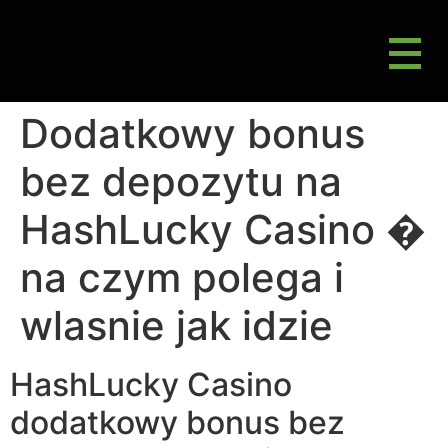
M
Gluten Friendly & Alternative Choices
Dodatkowy bonus
bez depozytu na
HashLucky Casino �
na czym polega i
wlasnie jak idzie
HashLucky Casino
dodatkowy bonus bez