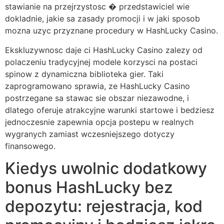
stawianie na przejrzystosc � przedstawiciel wie
dokladnie, jakie sa zasady promocji i w jaki sposob
mozna uzyc przyznane procedury w HashLucky Casino.
Ekskluzywnosc daje ci HashLucky Casino zalezy od
polaczeniu tradycyjnej modele korzysci na postaci
spinow z dynamiczna biblioteka gier. Taki
zaprogramowano sprawia, ze HashLucky Casino
postrzegane sa stawac sie obszar niezawodne, i
dlatego oferuje atrakcyjne warunki startowe i bedziesz
jednoczesnie zapewnia opcja postepu w realnych
wygranych zamiast wczesniejszego dotyczy
finansowego.
Kiedys uwolnic dodatkowy
bonus HashLucky bez
depozytu: rejestracja, kod