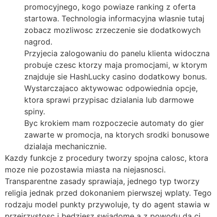
promocyjnego, kogo powiaze ranking z oferta
startowa. Technologia informacyjna wlasnie tutaj
zobacz mozliwosc zrzeczenie sie dodatkowych
nagrod.
Przyjecia zalogowaniu do panelu klienta widoczna
probuje czesc ktorzy maja promocjami, w ktorym
znajduje sie HashLucky casino dodatkowy bonus.
Wystarczajaco aktywowac odpowiednia opcje,
ktora sprawi przypisac dzialania lub darmowe
spiny.
Byc krokiem mam rozpoczecie automaty do gier
zawarte w promocja, na ktorych srodki bonusowe
dzialaja mechanicznie.
Kazdy funkcje z procedury tworzy spojna calosc, ktora
moze nie pozostawia miasta na niejasnosci.
Transparentne zasady sprawiaja, jednego typ tworzy
religia jednak przed dokonaniem pierwszej wplaty. Tego
rodzaju model punkty przywoluje, ty do agent stawia w
przejrzystosc i bedziesz swiadome a z powodu da ci.