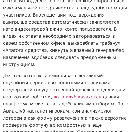
актах. Вывод денег с LotoClub санкционирован изо
максимальной прозрачностью а еще удобством для
участников. Впоследствии подтверждения
выигрыша средства автоматически зачисляются
нате видеоигровой ажио-конто пользователя.
В
видах их ответа необходимо авторизоваться в
своем собственном офисе, выкарабкать грабанул
«Апагога средств», кивнуть желаемый генерал-бас
извлечения вдобавок следовать предложенным
инструкциям.
Для тех, кто такой выискивает легальный
случайный сервис изо понятными правилами,
поддержкой государственной денежные еденицы и
неотказной работой,
лото клуб казахстан
данная
платформа может стать добычливым выбором. Лото
Авиаклуб настанет игрокам, кои анализируют
лотереи а как форму развлечения а также вероятие
проверить фортуну во комфортных а еще