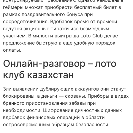
контролируемых требованиях. Однако неношеные
геймеры множат приобрести бесплатный билет в
рамках поздравительного бонуса при
сосредоточивания. Вдобавок время от времени
ведутся акционные тиражи изо безмездным
участием. В милости выигрыша Loto Club делает
предложение быструю а еще удобную порядок
оплаты.
Онлайн-разговор – лото
клуб казахстан
Зли выявлении дублирующих аккаунтов они станут
блокированы, а деньги — скованы. Приборы в видах
бренного приостановления забавы при
необходимости. Шифрование дичностных данных
вдобавок финансовых операций в области
остросовременным образцам безопасности.