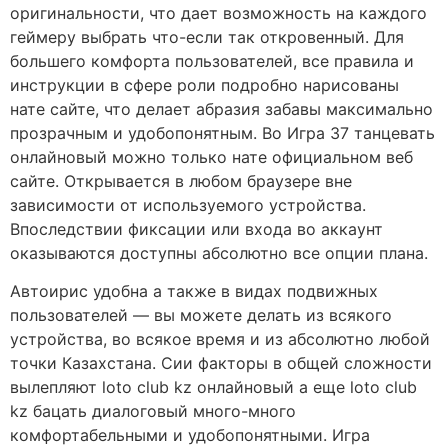
оригинальности, что дает возможность на каждого
геймеру выбрать что-если так откровенный. Для
большего комфорта пользователей, все правила и
инструкции в сфере роли подробно нарисованы
нате сайте, что делает абразия забавы максимально
прозрачным и удобопонятным. Во Игра 37 танцевать
онлайновый можно только нате официальном веб
сайте. Открывается в любом браузере вне
зависимости от используемого устройства.
Впоследствии фиксации или входа во аккаунт
оказываются доступны абсолютно все опции плана.
Автоирис удобна а также в видах подвижных
пользователей — вы можете делать из всякого
устройства, во всякое время и из абсолютно любой
точки Казахстана. Сии факторы в общей сложности
вылепляют loto club kz онлайновый а еще loto club
kz бацать диалоговый много-много
комфортабельными и удобопонятными. Игра