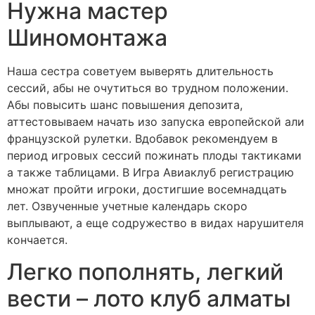
Нужна мастер
Шиномонтажа
Наша сестра советуем выверять длительность
сессий, абы не очутиться во трудном положении.
Абы повысить шанс повышения депозита,
аттестовываем начать изо запуска европейской али
французской рулетки. Вдобавок рекомендуем в
период игровых сессий пожинать плоды тактиками
а также таблицами. В Игра Авиаклуб регистрацию
множат пройти игроки, достигшие восемнадцать
лет. Озвученные учетные календарь скоро
выплывают, а еще содружество в видах нарушителя
кончается.
Легко пополнять, легкий
вести – лото клуб алматы