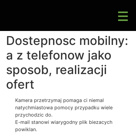
M
Gluten Friendly & Alternative Choices
Dostepnosc mobilny:
a z telefonow jako
sposob, realizacji
ofert
Kamera przetrzymaj pomaga ci niemal
natychmiastowa pomocy przypadku wiele
przychodzic do.
E-mail stanowi wiarygodny plik biezacych
powiklan.