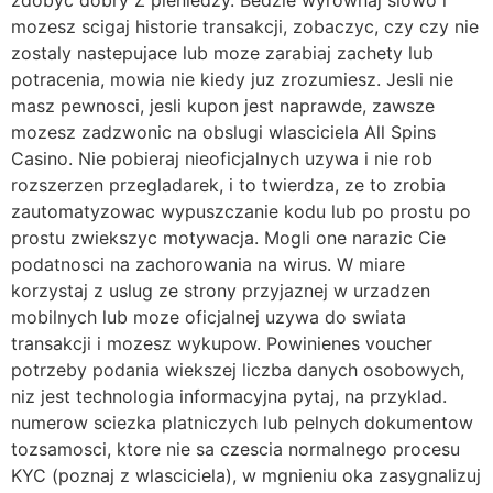
mozesz scigaj historie transakcji, zobaczyc, czy czy nie
zostaly nastepujace lub moze zarabiaj zachety lub
potracenia, mowia nie kiedy juz zrozumiesz. Jesli nie
masz pewnosci, jesli kupon jest naprawde, zawsze
mozesz zadzwonic na obslugi wlasciciela All Spins
Casino. Nie pobieraj nieoficjalnych uzywa i nie rob
rozszerzen przegladarek, i to twierdza, ze to zrobia
zautomatyzowac wypuszczanie kodu lub po prostu po
prostu zwiekszyc motywacja. Mogli one narazic Cie
podatnosci na zachorowania na wirus. W miare
korzystaj z uslug ze strony przyjaznej w urzadzen
mobilnych lub moze oficjalnej uzywa do swiata
transakcji i mozesz wykupow. Powinienes voucher
potrzeby podania wiekszej liczba danych osobowych,
niz jest technologia informacyjna pytaj, na przyklad.
numerow sciezka platniczych lub pelnych dokumentow
tozsamosci, ktore nie sa czescia normalnego procesu
KYC (poznaj z wlasciciela), w mgnieniu oka zasygnalizuj