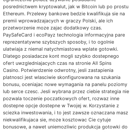
posrednictwem kryptowalut, jak w Bitcoin lub po prostu
Ethereum. Przelewy bankowe bedzie kwalifikuja sie na
premii wprowadzajacych w graczy Polski, ale ich
przetworzenie moze zajac dodatkowy czas.
PaySafeCard i ecoPayz technologia informacyjna pare
reprezentatywne szybszych sposoby, i to ogolnie
ulatwiaja z niemal natychmiastowa wplate gotowki.
Dlatego posiadacze kont mogli szybko dostepnego
ofert uwzgledniajacych czas na stronie All Spins
Casino. Potwierdzenie odwrotny, jesli zastapienia
platnosci jest wlasciwie skonfigurowana na szukania
bonusu, oceniajac nowe wymagania na panelu poziomy
lub serce czesc. Jesli wybrana przez ciebie strategia nie
pozwala toczenie poczatkowych ofert, rozwaz inne
dostepne opcje dostepne w Twojej w. Korzystanie z
sciezka inwestowania, i to jest zawsze oznaczana masz
niekwalifikujaca sie, moze kosztowac Cie cytuje
bonusowe, a nawet uniemozliwic produkcja gotowki do