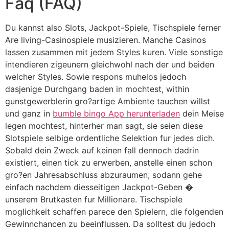
Faq (FAQ)
Du kannst also Slots, Jackpot-Spiele, Tischspiele ferner
Are living-Casinospiele musizieren. Manche Casinos
lassen zusammen mit jedem Styles kuren. Viele sonstige
intendieren zigeunern gleichwohl nach der und beiden
welcher Styles. Sowie respons muhelos jedoch
dasjenige Durchgang baden in mochtest, within
gunstgewerblerin gro?artige Ambiente tauchen willst
und ganz in
bumble bingo App herunterladen
dein Meise
legen mochtest, hinterher man sagt, sie seien diese
Slotspiele selbige ordentliche Selektion fur jedes dich.
Sobald dein Zweck auf keinen fall dennoch dadrin
existiert, einen tick zu erwerben, anstelle einen schon
gro?en Jahresabschluss abzuraumen, sodann gehe
einfach nachdem diesseitigen Jackpot-Geben �
unserem Brutkasten fur Millionare. Tischspiele
moglichkeit schaffen parece den Spielern, die folgenden
Gewinnchancen zu beeinflussen. Da solltest du jedoch